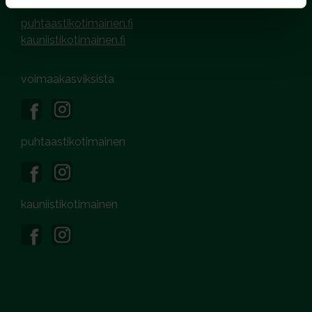
puhtaastikotimainen.fi
kauniistikotimainen.fi
voimaakasviksista
puhtaastikotimainen
kauniistikotimainen