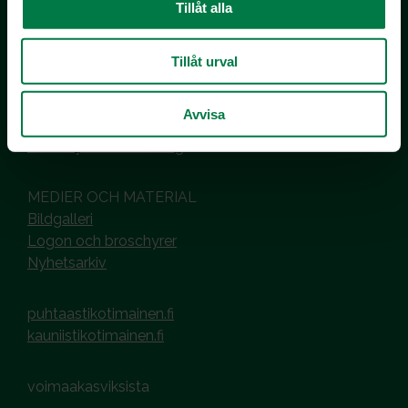
Kotimaiset Kasvikset
Tillåt alla
Inhemska Trädgårdsprodukter
co MTK / Laatua Suomesta OY
Tillåt urval
PL 510
00101 Helsinki
Avvisa
Hantering av cookies
Dataskyddsbeskrivning
MEDIER OCH MATERIAL
Bildgalleri
Logon och broschyrer
Nyhetsarkiv
puhtaastikotimainen.fi
kauniistikotimainen.fi
voimaakasviksista