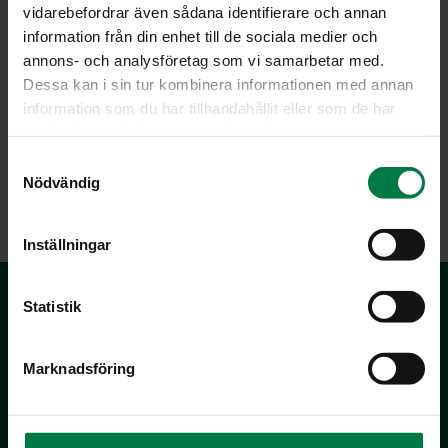
vidarebefordrar även sådana identifierare och annan
information från din enhet till de sociala medier och
annons- och analysföretag som vi samarbetar med.
Dessa kan i sin tur kombinera informationen med annan
Kuva: Kotimaiset Kasvikset ry / Arto Hallakorpi
information som du har tillhandahållit eller som de har
samlat in när du har använt deras tjänster.
S
Nödvändig
LATAA
a
m
t
Inställningar
y
c
k
Statistik
e
s
Marknadsföring
v
a
l