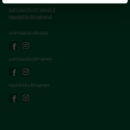
puhtaastikotimainen.fi
kauniistikotimainen.fi
voimaakasviksista
puhtaastikotimainen
kauniistikotimainen