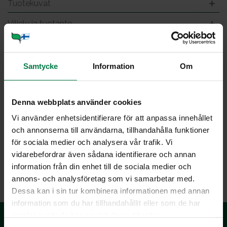
Tuotekuvat
Viljely ja tuotanto
Jo­gurt­ti­nen kurk­ku­sal­sa
Samtycke
Information
Om
Denna webbplats använder cookies
Kuva: Kotimaiset Kasvikset ry / Tommy Selin
Vi använder enhetsidentifierare för att anpassa innehållet
och annonserna till användarna, tillhandahålla funktioner
för sociala medier och analysera vår trafik. Vi
vidarebefordrar även sådana identifierare och annan
LATAA
information från din enhet till de sociala medier och
annons- och analysföretag som vi samarbetar med.
Dessa kan i sin tur kombinera informationen med annan
information som du har tillhandahållit eller som de har
samlat in när du har använt deras tjänster.