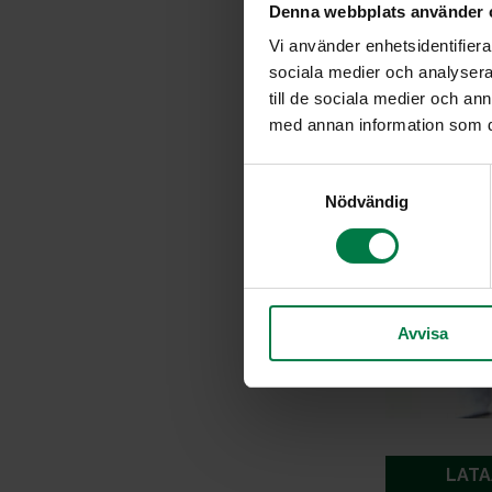
Denna webbplats använder 
Vi använder enhetsidentifierar
sociala medier och analysera 
till de sociala medier och a
med annan information som du 
S
Nödvändig
a
m
t
y
c
Avvisa
k
e
s
v
a
l
LATA