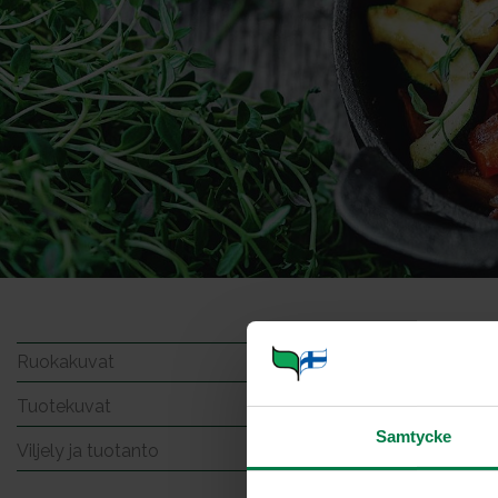
Iltapa
Ruokakuvat
Tuotekuvat
Samtycke
Viljely ja tuotanto