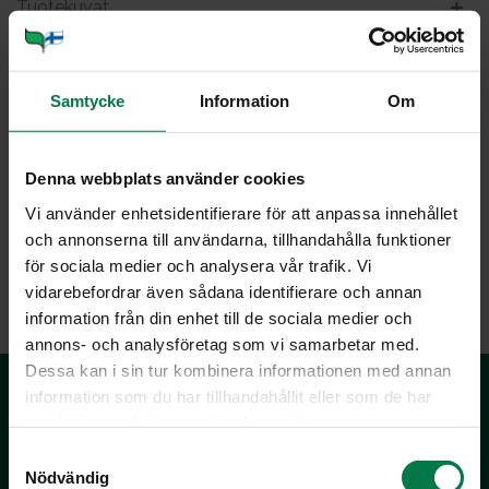
Tuotekuvat
Viljely ja tuotanto
Samtycke
Information
Om
Ba­si­li­ka2 iso
Denna webbplats använder cookies
Vi använder enhetsidentifierare för att anpassa innehållet
och annonserna till användarna, tillhandahålla funktioner
för sociala medier och analysera vår trafik. Vi
LATAA
vidarebefordrar även sådana identifierare och annan
information från din enhet till de sociala medier och
annons- och analysföretag som vi samarbetar med.
Dessa kan i sin tur kombinera informationen med annan
information som du har tillhandahållit eller som de har
samlat in när du har använt deras tjänster.
S
Nödvändig
a