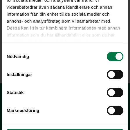
vidarebefordrar även sådana identifierare och annan
Myyntikunnostukseen kuuluu salaattien huuhtelu
information från din enhet till de sociala medier och
kylmällä, puhtaalla vedellä, tarvittaessa uloimpien
annons- och analysföretag som vi samarbetar med.
lehtien poistoa, minkä jälkeen salaatit pakataan
Dessa kan i sin tur kombinera informationen med annan
käsityönä kuljetuslaatikoihin.
information som du har tillhandahållit eller som de har
samlat in när du har använt deras tjänster.
S
Nödvändig
a
LATAA
m
t
Inställningar
y
c
k
Statistik
e
s
Marknadsföring
v
a
l