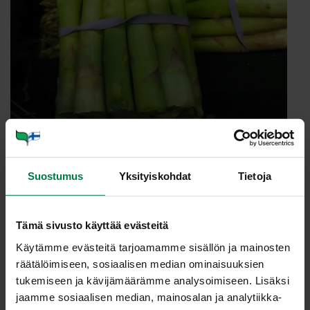
TAN­KO­PAR­SA (As­pa­ra­gus of­fi­
Suostumus
Yksityiskohdat
Tietoja
ci­na­lis)
Tämä sivusto käyttää evästeitä
Egyptiläiset tunsivat tankoparsan jo 5000 vuotta sitten.
Pohjoismaissa tankoparsaa on viljelty 1700-luvulta.
Käytämme evästeitä tarjoamamme sisällön ja mainosten
räätälöimiseen, sosiaalisen median ominaisuuksien
Tyypillisimmin tankoparsa on valkoinen tai vihreä. Sitä
tukemiseen ja kävijämäärämme analysoimiseen. Lisäksi
löytyy kuitenkin myös violettina ja vihreän violettina.
jaamme sosiaalisen median, mainosalan ja analytiikka-
Viljelytapa vaikuttaa parsan väriin.