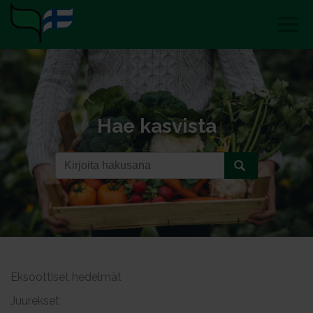
Hae kasvista
Eksoottiset hedelmät
Juurekset