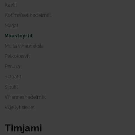
Kaalit
Kotimaiset hedelmät
Marjat
Mausteyrtit
Muita vihanneksia
Palkokasvit
Peruna
Salaatit
Sipulit
Vihanneshedelmät
Viljellyt sienet
Tim­ja­mi