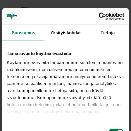
Suostumus
Yksityiskohdat
Tietoja
Tämä sivusto käyttää evästeitä
Käytämme evästeitä tarjoamamme sisällön ja mainosten
räätälöimiseen, sosiaalisen median ominaisuuksien
tukemiseen ja kävijämäärämme analysoimiseen. Lisäksi
jaamme sosiaalisen median, mainosalan ja analytiikka-
alan kumppaneillemme tietoja siitä, miten käytät
sivustoamme. Kumppanimme voivat yhdistää näitä
tietoja muihin tietoihin, joita olet antanut heille tai joita on
kerätty, kun olet käyttänyt heidän palvelujaan.
TIM­JA­MI (Thy­mus vul­ga­ris)
S