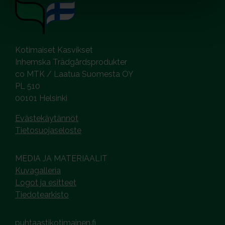
Kotimaiset Kasvikset
Inhemska Trädgårdsprodukter
co MTK / Laatua Suomesta OY
PL 510
00101 Helsinki
Evästekäytännöt
Tietosuojaseloste
MEDIA JA MATERIAALIT
Kuvagalleria
Logot ja esitteet
Tiedotearkisto
puhtaastikotimainen.fi