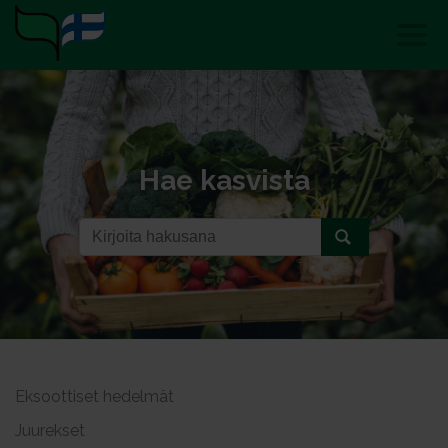
Hae kasvista
Eksoottiset hedelmät
Juurekset