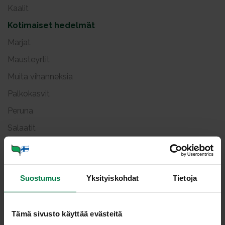
Kaalit
Kotimaiset hedelmät
Marjat
Mausteyrtit
Muita vihanneksia
Palkokasvit
Peruna
Salaatit
Sipulit
Vihanneshedelmät
Suostumus
Yksityiskohdat
Tietoja
Viljellyt sienet
Ma­ke
Tämä sivusto käyttää evästeitä