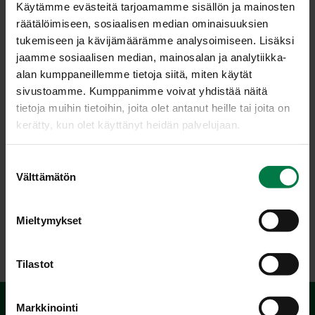
Käytämme evästeitä tarjoamamme sisällön ja mainosten
räätälöimiseen, sosiaalisen median ominaisuuksien
tukemiseen ja kävijämäärämme analysoimiseen. Lisäksi
jaamme sosiaalisen median, mainosalan ja analytiikka-
alan kumppaneillemme tietoja siitä, miten käytät
MA­KE
sivustoamme. Kumppanimme voivat yhdistää näitä
tietoja muihin tietoihin, joita olet antanut heille tai joita on
syy­so­me­na
kerätty, kun olet käyttänyt heidän palvelujaan.
Tulee kauppoihin syyskuun
S
puolivälin jälkeen ja säilyy
Välttämätön
u
marraskuulle saakka. Suuria,
o
meheviä, makeita ja aromikkaita. Pohjaväri kellanvihreä,
s
peiteväri herkullisen punaviiruinen.
Mieltymykset
t
u
m
Tilastot
u
k
Markkinointi
s