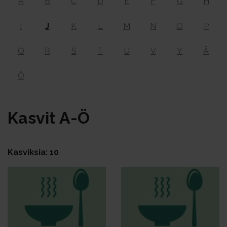
A
B
C
D
E
F
G
H
I
J
K
L
M
N
O
P
Q
R
S
T
U
V
Y
Ä
Ö
Kas­vit A-Ö
Kasviksia: 10