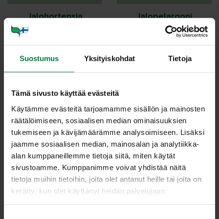
Ja­lo­hor­ten­sia
Ja­lo­pe­lar­go­ni
Suostumus
Yksityiskohdat
Tietoja
Tämä sivusto käyttää evästeitä
Jams­si
Ja­pa­ni­lai­nen per­sil­ja
Käytämme evästeitä tarjoamamme sisällön ja mainosten
räätälöimiseen, sosiaalisen median ominaisuuksien
tukemiseen ja kävijämäärämme analysoimiseen. Lisäksi
jaamme sosiaalisen median, mainosalan ja analytiikka-
alan kumppaneillemme tietoja siitä, miten käytät
sivustoamme. Kumppanimme voivat yhdistää näitä
tietoja muihin tietoihin, joita olet antanut heille tai joita on
Jas­pi
Jou­lu­kak­tus
kerätty, kun olet käyttänyt heidän palvelujaan.
S