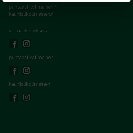
puhtaastikotimainen.fi
kauniistikotimainen.fi
voimaakasviksista
puhtaastikotimainen
kauniistikotimainen