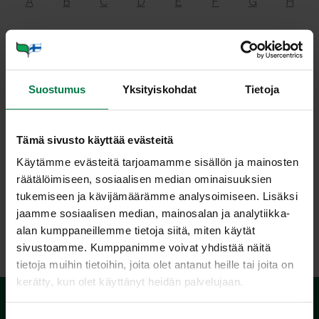
A
B
C
D
E
F
G
H
I
J
K
L
M
N
O
P
Q
R
S
T
U
V
Y
Ä
Suostumus
Yksityiskohdat
Tietoja
Ö
Tämä sivusto käyttää evästeitä
Kas­vit A-Ö
Käytämme evästeitä tarjoamamme sisällön ja mainosten
räätälöimiseen, sosiaalisen median ominaisuuksien
tukemiseen ja kävijämäärämme analysoimiseen. Lisäksi
jaamme sosiaalisen median, mainosalan ja analytiikka-
Kasviksia: 0
alan kumppaneillemme tietoja siitä, miten käytät
sivustoamme. Kumppanimme voivat yhdistää näitä
tietoja muihin tietoihin, joita olet antanut heille tai joita on
kerätty, kun olet käyttänyt heidän palvelujaan.