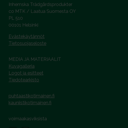
Inhemska Trädgårdsprodukter
co MTK / Laatua Suomesta OY
PL 510
00101 Helsinki
Evästekäytännöt
Tietosuojaseloste
MEDIA JA MATERIAALIT
Kuvagalleria
Logot ja esitteet
Tiedotearkisto
puhtaastikotimainen.fi
kauniistikotimainen.fi
voimaakasviksista