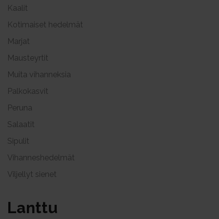
Kaalit
Kotimaiset hedelmät
Marjat
Mausteyrtit
Muita vihanneksia
Palkokasvit
Peruna
Salaatit
Sipulit
Vihanneshedelmät
Viljellyt sienet
Lant­tu