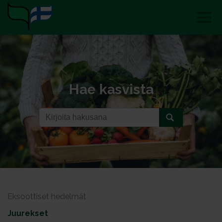
Hae kasvista
Eksoottiset hedelmät
Juurekset