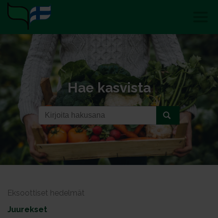
Hae kasvista
Eksoottiset hedelmät
Juurekset