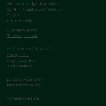
Inhemska Trädgårdsprodukter
co MTK / Laatua Suomesta OY
PL 510
00101 Helsinki
Evästekäytännöt
Tietosuojaseloste
MEDIA JA MATERIAALIT
Kuvagalleria
Logot ja esitteet
Tiedotearkisto
puhtaastikotimainen.fi
kauniistikotimainen.fi
voimaakasviksista