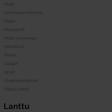
Kaalit
Kotimaiset hedelmät
Marjat
Mausteyrtit
Muita vihanneksia
Palkokasvit
Peruna
Salaatit
Sipulit
Vihanneshedelmät
Viljellyt sienet
Lant­tu