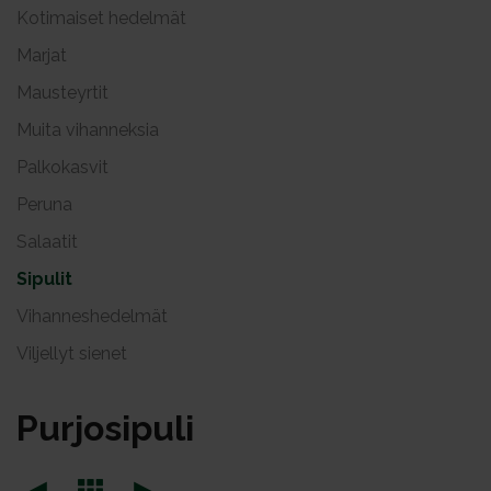
Kotimaiset hedelmät
Marjat
Mausteyrtit
Muita vihanneksia
Palkokasvit
Peruna
Salaatit
Sipulit
Vihanneshedelmät
Viljellyt sienet
Pur­jo­si­pu­li