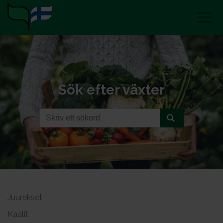
Sök efter växter
Juurekset
Kaalit