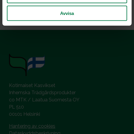
suojata kuivumiselta.
Avvisa
Kotimaiset Kasvikset
Inhemska Trädgårdsprodukter
co MTK / Laatua Suomesta OY
PL 510
00101 Helsinki
Hantering av cookies
Dataskyddsbeskrivning