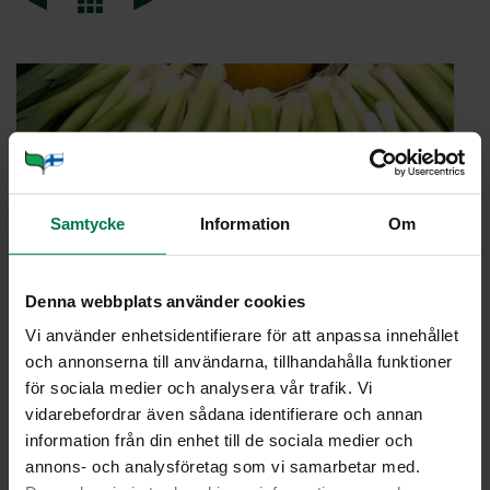
Samtycke
Information
Om
Denna webbplats använder cookies
Vi använder enhetsidentifierare för att anpassa innehållet
och annonserna till användarna, tillhandahålla funktioner
för sociala medier och analysera vår trafik. Vi
vidarebefordrar även sådana identifierare och annan
information från din enhet till de sociala medier och
PUR­JO­SI­PU­LI (Al­lium por­rum)
annons- och analysföretag som vi samarbetar med.