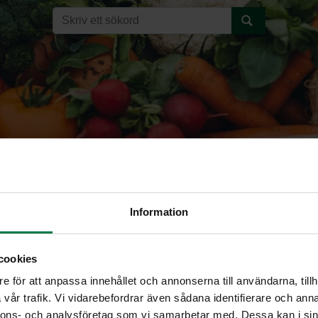
Information
sipuli
cookies
e för att anpassa innehållet och annonserna till användarna, tillh
RUOHOSIPULI (Allium sc
vår trafik. Vi vidarebefordrar även sådana identifierare och anna
nnons- och analysföretag som vi samarbetar med. Dessa kan i sin