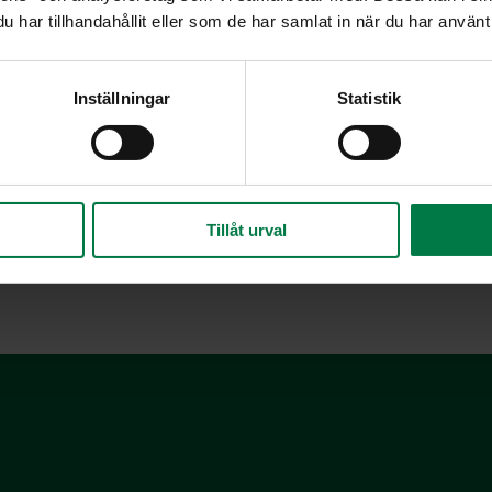
har tillhandahållit eller som de har samlat in när du har använt 
Ruohosipulia on viljelty Euroopassa satoja, Kii
sipulinmaku on mieto ja sen väri on kauniin tum
olevat pillimäiset lehdet.
Inställningar
Statistik
Ruohosipuli sopii maustamiseen, koristeluun ja k
ruohosipulin vaaleanlilat kukat voi käyttää koris
Ruohosipulilla maustetusta kermaviilistä tulee m
uohosipuli eli kiinansipuli muistuttaa ulkonäöltään tavallista r
Tillåt urval
dosti valkosipulilta. Kiinansipulia käytetään samaan tapaan ku