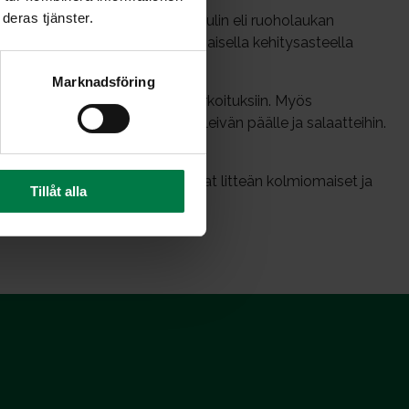
deras tjänster.
nassa tuhansia vuosia. Ruohosipulin eli ruoholaukan
manvihreä. Siitä käytetään varhaisella kehitysasteella
Marknadsföring
uivattuna yrttien tapaan eri tarkoituksiin. Myös
teluun. Ruohosipulisilppu sopii leivän päälle ja salaatteihin.
ainio salaattikastike.
uohosipulia, mutta sen lehdet ovat litteän kolmiomaiset ja
Tillåt alla
in tavallista ruohosipulia.