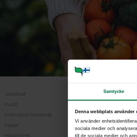
Samtycke
Juurekset
Ruoho
Kaalit
Denna webbplats använder 
Kotimaiset hedelmät
Vi använder enhetsidentifierar
Marjat
sociala medier och analysera 
Mausteyrtit
till de sociala medier och a