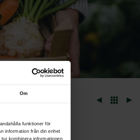
Om
andahålla funktioner för
hoenoprasum)
n information från din enhet
 tur kombinera informationen