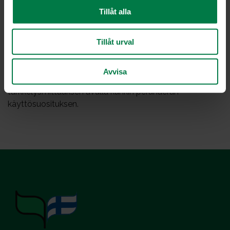
vihreä väritunniste
Tillåt alla
Siikli, Ukama, Columbo, Adora, Nicola, Rikea
Tillåt urval
Samaa lajiketta voi olla pakattuna esimerkiksi niin
keltaisessa kuin punaisessakin pussissa. Kasvukauden
aikaiset olosuhteet vaikuttavat lajikkeiden jauhoisuuteen.
Avvisa
Perunanviljelijät määrittävät keittokokeen ja
tärkkelysmittauksen avulla kunkin perunaerän
käyttösuosituksen.