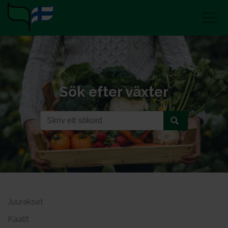
Sök efter växter
Juurekset
Kaalit