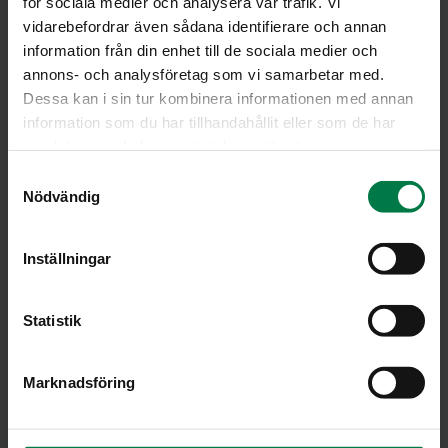
för sociala medier och analysera vår trafik. Vi
vidarebefordrar även sådana identifierare och annan
information från din enhet till de sociala medier och
YLEIS­PE­RU­NAT
annons- och analysföretag som vi samarbetar med.
Dessa kan i sin tur kombinera informationen med annan
information som du har tillhandahållit eller som de har
Keitetyt perunat, kaikkiin ruokiin
samlat in när du har använt deras tjänster.
yleisperuna kaikkiin ruokiin
S
keltainen väritunniste
Nödvändig
a
Fambo, Bintje, Asterix, Gloria, Matilda, Van Gogh
m
t
Inställningar
y
c
KIIN­TEÄ­MAL­TOI­SET PE­RU­NAT
k
Statistik
e
Keitot, keitetyt perunat, laatikot, salaatit
s
Marknadsföring
v
kaikkeen mihin tarvitset kiinteitä, kypsänä hyvin koossa
a
pysyviä perunoita
l