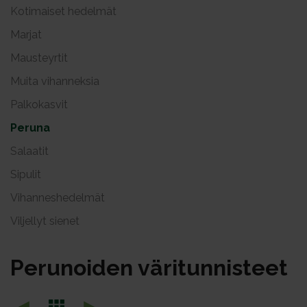
Kotimaiset hedelmät
Marjat
Mausteyrtit
Muita vihanneksia
Palkokasvit
Peruna
Salaatit
Sipulit
Vihanneshedelmät
Viljellyt sienet
Pe­ru­noi­den vä­ri­tun­nis­teet