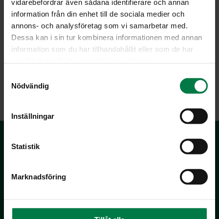
yhteydessä. Useimmiten kastelu pari kertaa viikossa
vidarebefordrar även sådana identifierare och annan
riittää.
information från din enhet till de sociala medier och
annons- och analysföretag som vi samarbetar med.
Kukkivia ruukkukasveja voidaan lannoittaa kerran
Dessa kan i sin tur kombinera informationen med annan
viikossa, jotta nuput kasvaisivat.
information som du har tillhandahållit eller som de har
Kukinnan loputtua ruukun voi pesun jälkeen käyttää
samlat in när du har använt deras tjänster.
uudelleen. Multa sopii sellaisenaan maanparannukseen
S
tai koko kasvi multineen voidaan kompostoida.
Nödvändig
a
m
t
Inställningar
y
c
k
Statistik
e
s
Marknadsföring
v
a
l
Kotimaiset Kasvikset