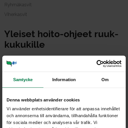
Ryhmäkasvit
Viherkasvit
Ylei­set hoi­to-oh­jeet ruuk­
ku­ku­kil­le
Samtycke
Information
Om
Sijoita kukat kotona valoisaan paikkaan, muttei
paahteeseen tai vetoiseen paikkaan.
Denna webbplats använder cookies
Pienten nuppujen avautumista edesauttaa päivittäinen
muutaman tunnin suora auringonpaiste.
Vi använder enhetsidentifierare för att anpassa innehållet
Kukat kastellaan aina, kun mullan pinta on kuivahtanut.
och annonserna till användarna, tillhandahålla funktioner
Multapaakku saa kostua kokonaan kastelun
för sociala medier och analysera vår trafik. Vi