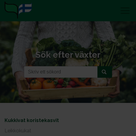
Sök efter växter
Kukkivat koristekasvit
Leikkokukat