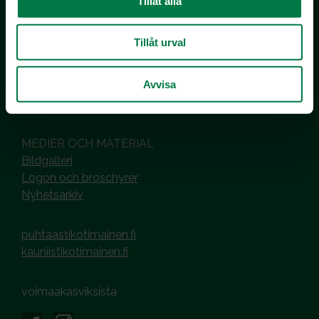
Tillåt alla
Inhemska Trädgårdsprodukter
co MTK / Laatua Suomesta OY
PL 510
Tillåt urval
00101 Helsinki
Avvisa
Hantering av cookies
Dataskyddsbeskrivning
MEDIER OCH MATERIAL
Bildgalleri
Logon och broschyrer
Nyhetsarkiv
puhtaastikotimainen.fi
kauniistikotimainen.fi
voimaakasviksista