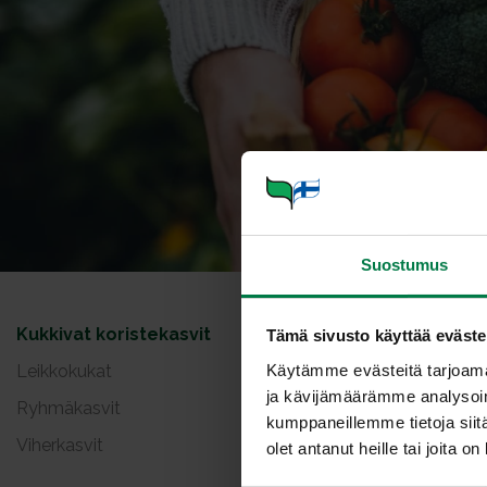
Suostumus
Kukkivat koristekasvit
Tämä sivusto käyttää eväste
Yleise
Käytämme evästeitä tarjoama
Leikkokukat
ja kävijämäärämme analysoim
Ryhmäkasvit
kumppaneillemme tietoja siitä
Sijoita kuk
Viherkasvit
olet antanut heille tai joita o
Pienten nu