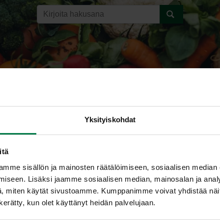
Yksityiskohdat
itä
t hoito-ohjeet ruukkukukille
mme sisällön ja mainosten räätälöimiseen, sosiaalisen median
iseen. Lisäksi jaamme sosiaalisen median, mainosalan ja analy
, miten käytät sivustoamme. Kumppanimme voivat yhdistää näitä t
at kotona valoisaan paikkaan, muttei paahteeseen tai vetoise
n kerätty, kun olet käyttänyt heidän palvelujaan.
ppujen avautumista edesauttaa päivittäinen muutaman tunnin