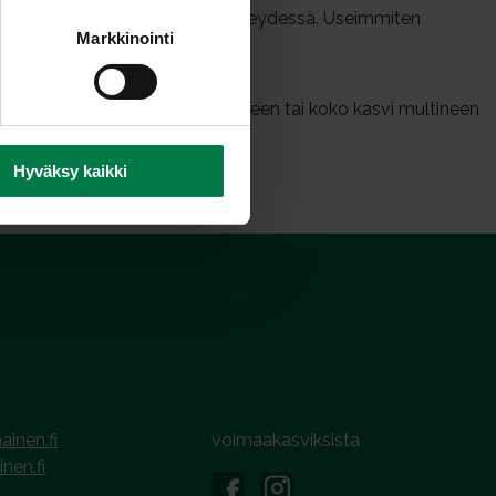
aa kostua kokonaan kastelun yhteydessä. Useimmiten
Markkinointi
svaisivat.
pii sellaisenaan maanparannukseen tai koko kasvi multineen
Hyväksy kaikki
ainen.fi
voimaakasviksista
inen.fi