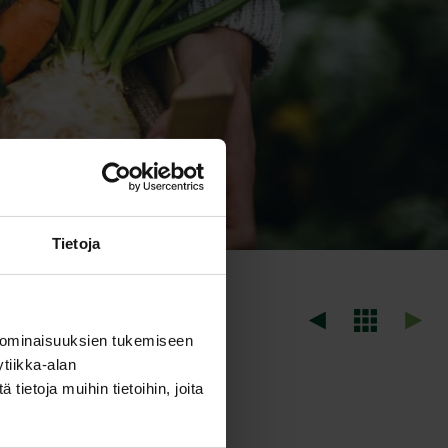
Tietoja
 ominaisuuksien tukemiseen
tiikka-alan
ietoja muihin tietoihin, joita
en paikkaan.
 suora auringonpaiste.