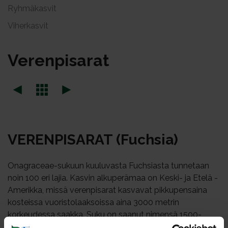
Ryhmäkasvit
Viherkasvit
Ve­ren­pi­sa­rat
VE­REN­PI­SA­RAT (Fuch­sia)
Onagraceae-sukuun kuuluvasta Fuchsiasta tunnetaan
noin 100 eri lajia. Kasvin alkuperämaa on Keski- ja Etelä -
Amerikka, missä verenpisarat kasvavat pikkupensaina
kosteissa vuoristolaaksoissa aina 3000 metrin
korkeudessa saakka. Suku on saanut nimensä 1500-
luvulla eläneen botanistin Leonhard Fuchsin mukaan.