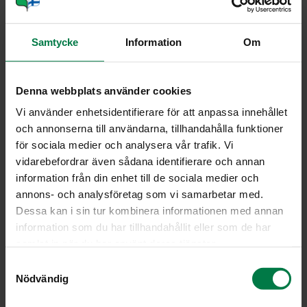
Yleisimpiä ovat Fuchsia -risteymälajikkeet. Esimerkiksi F.
Triphylla –risteymä, kyynelverenpisara on ennen ollut
Samtycke
Information
Om
hyvin suosittu varsinkin runkomaisena muotona.
Pääasiassa verenpisaraa viljellään ulkokäyttöön, mutta
se on myös vanha, tunnettu ruukkukasvi. Verenpisaran
Denna webbplats använder cookies
voimakkaan sävyisissä kukissa verhiö ja kerrottu tai
Vi använder enhetsidentifierare för att anpassa innehållet
yksinkertainen teriö ovat yleensä erivärisiä.
och annonserna till användarna, tillhandahålla funktioner
Verenpisaralajikkeisto on erittäin laaja, nykyisin tunnetaan
för sociala medier och analysera vår trafik. Vi
yli 2000 lajiketta. Monet vanhat lajikkeet ovat edelleenkin
vidarebefordrar även sådana identifierare och annan
säilyttäneet asemansa. Nykyisin ryhmäkasviksi viljeltäviä
information från din enhet till de sociala medier och
merkittäviä lajikkeita on kymmeniä.
annons- och analysföretag som vi samarbetar med.
Dessa kan i sin tur kombinera informationen med annan
Kasvin hoito
information som du har tillhandahållit eller som de har
samlat in när du har använt deras tjänster.
Keväällä kukkivana ostettu verenpisara jatkaa oikein
hoidettuna kukintaansa myöhäiseen syksyyn saakka.
S
Säännöllinen, kohtalaisen runsas kastelu ja lannoitus
Nödvändig
a
antavat voimaa kukintaan. Lannoitetta voi kukinta-
m