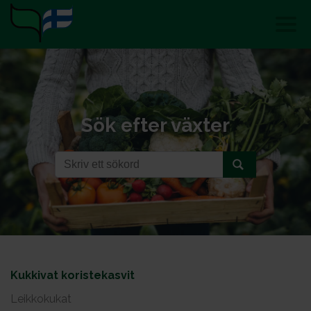
Sök efter växter
Kukkivat koristekasvit
Leikkokukat