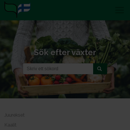
Sök efter växter
Juurekset
Kaalit