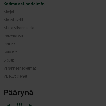
Kotimaiset hedelmät
Marjat
Mausteyrtit
Muita vihanneksia
Palkokasvit
Peruna
Salaatit
Sipulit
Vihanneshedelmät
Viljellyt sienet
Pää­ry­nä