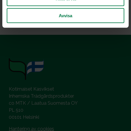
Päärynät ovat herkkiä pilaantumaan kolhiintuneista
kohdista. Kypsät päärynät säilyvät vain vähän aikaa.
Avvisa
Kotimaiset Kasvikset
Inhemska Trädgårdsprodukter
co MTK / Laatua Suomesta OY
PL 510
00101 Helsinki
Hantering av cookies