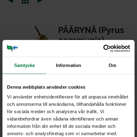
PÄÄ­RY­NÄ (Py­rus
com­mu­nis)
Päärynä on vanha viljelykasvi,
jota on kasvatettu tiettävästi jo
Samtycke
Information
Om
300-luvulla eKr. Pohjoismaissakin
päärynänviljely tunnettiin jo
keskiajalla.
Denna webbplats använder cookies
Vi använder enhetsidentifierare för att anpassa innehållet
Päärynöitä on monia eri lajikkeita. Yhteistä niille on
och annonserna till användarna, tillhandahålla funktioner
muoto, vihreä tai ruskehtava väri ja mieto, mehukas
för sociala medier och analysera vår trafik. Vi
hedelmämalto. Päärynät poimitaan raakoina, sillä niiden
vidarebefordrar även sådana identifierare och annan
maku paranee ja sokeripitoisuus lisääntyy, kun ne
information från din enhet till de sociala medier och
kypsytetään poimimisen jälkeen. Hedelmän kypsyyttä ei
annons- och analysföretag som vi samarbetar med.
voi päätellä kuoren väristä. Kypsä päärynä tuntuu