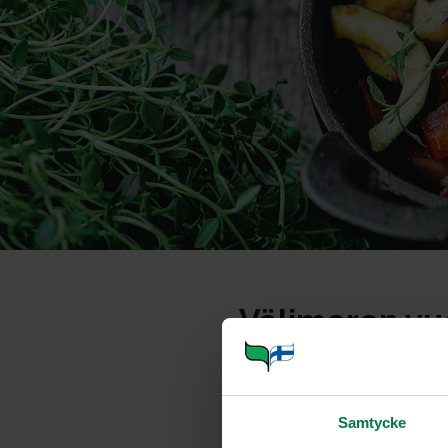
Välimeren vu
Portioner
Samtycke
Ohje