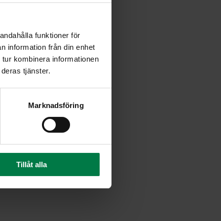
uusto ja suurusta kastike.
yrttimausteista.
andahålla funktioner för
ttimaustetta ja osa
n information från din enhet
e vuokaan ja kaada päälle
 tur kombinera informationen
deras tjänster.
Marknadsföring
Tillåt alla