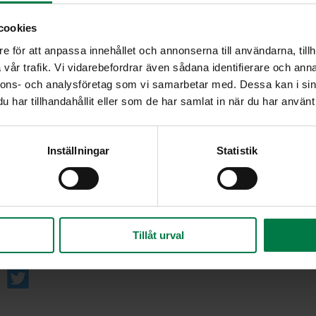
Valmista kastike. Sekoita nesteen joukkoon tuorej
cookies
Mausta suolalla, pippurisekoituksella ja puolella 
e för att anpassa innehållet och annonserna till användarna, tillh
Laita puolet kasviksista kerroksittain vuokaan, yr
o, vl, 15
vår trafik. Vi vidarebefordrar även sådana identifierare och anna
kastikkeesta. Laita loput kasvikset ja yrttimaust
nnons- och analysföretag som vi samarbetar med. Dessa kan i sin
loppu kastike.
har tillhandahållit eller som de har samlat in när du har använt 
 13 %
Paista 175 asteessa n. 30 minuuttia.
Inställningar
Statistik
on
e
Tillåt urval
re