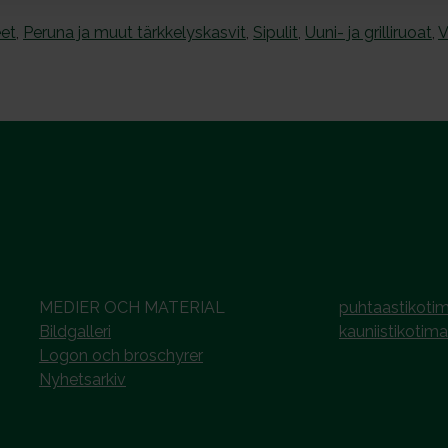
et
,
Peruna ja muut tärkkelyskasvit
,
Sipulit
,
Uuni- ja grilliruoat
,
V
MEDIER OCH MATERIAL
puhtaastikotim
Bildgalleri
kauniistikotima
Logon och broschyrer
Nyhetsarkiv