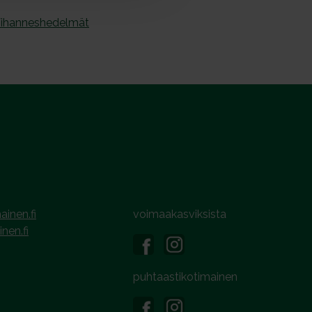
ihanneshedelmät
ainen.fi
voimaakasviksista
inen.fi
puhtaastikotimainen