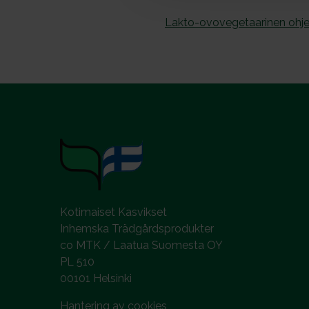
l
Lakto-ovovegetaarinen ohje
Kotimaiset Kasvikset
Inhemska Trädgårdsprodukter
co MTK / Laatua Suomesta OY
PL 510
00101 Helsinki
Hantering av cookies