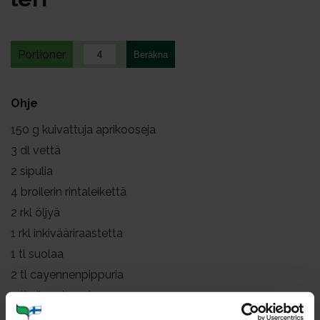
Portioner
Ohje
150
g kuivattuja aprikooseja
3
dl vettä
2
sipulia
4
broilerin rintaleikettä
2
rkl öljyä
1
rkl inkivääriraastetta
1
tl suolaa
2
tl cayennenpippuria
2
tl viherpippuria
2
rkl maissitärkkelystä