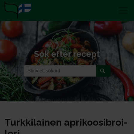
Sök efter recept
Turk­ki­lai­nen ap­ri­koo­sib­roi­
le­ri