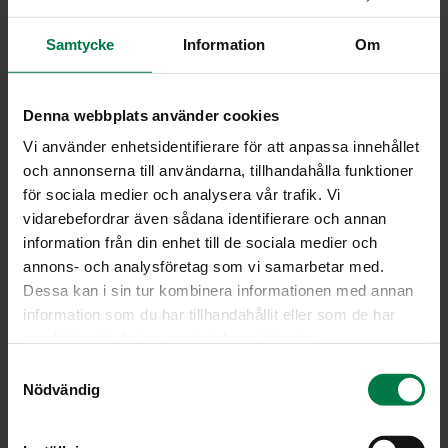
1
kanaliemikuutio
Samtycke
Information
Om
hienonnettua persiljaa
Huuhtele ja liota kuivattuja aprikooseja mieluiten yön
Denna webbplats använder cookies
yli tai käytä tölkkiaprikooseja.
Vi använder enhetsidentifierare för att anpassa innehållet
Hienonna sipulit ja aprikoosit.
och annonserna till användarna, tillhandahålla funktioner
Kiehauta mausteita ja sipulikuutioita öljytilkassa pari
för sociala medier och analysera vår trafik. Vi
minuuttia ja lisää broilerin rintaleikkeet. Ruskista liha
vidarebefordrar även sådana identifierare och annan
kauniin ruskeaksi kauttaaltaan.
information från din enhet till de sociala medier och
annons- och analysföretag som vi samarbetar med.
Lisää joukkoon paloitellut aprikoosit. Hauduta vielä 10
Dessa kan i sin tur kombinera informationen med annan
minuuttia ja suurusta aprikoosiliemeen tai veteen
information som du har tillhandahållit eller som de har
sekoitetulla maissijauholla. Lisää kanaliemikuutio tai
samlat in när du har använt deras tjänster.
kanafondia. Keitä muutama minuutti.
Ripota pinnalle persiljaa ja tarjoa ruoka keitetyn riisin
S
Nödvändig
kanssa.
a
m
Ohje: Kotimaiset Kasvikset ry
t