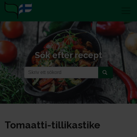
Sök efter recept
To­maat­ti-til­li­kas­ti­ke