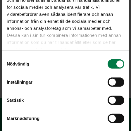
för sociala medier och analysera vår trafik. Vi
Tarjoa kastike esim. paistettujen kalapalojen kanssa.
vidarebefordrar även sådana identifierare och annan
Lisäksi voit tarjota keitettyjä perunoita.
information från din enhet till de sociala medier och
Ohje: Kotimaiset Kasvikset ry
annons- och analysföretag som vi samarbetar med.
Dessa kan i sin tur kombinera informationen med annan
information som du har tillhandahållit eller som de har
samlat in när du har använt deras tjänster.
Luokka:
S
Nödvändig
Kastikkeet ja marinadit
,
Sipulit
,
Vegetaariset ohjeet
,
a
Vihanneshedelmät
m
t
Inställningar
y
c
k
Statistik
e
s
Marknadsföring
v
a