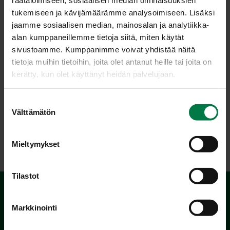
tukemiseen ja kävijämäärämme analysoimiseen. Lisäksi
Tarjoa kastike esim. paistettujen kalapalojen kanssa.
jaamme sosiaalisen median, mainosalan ja analytiikka-
Lisäksi voit tarjota keitettyjä perunoita.
alan kumppaneillemme tietoja siitä, miten käytät
Ohje: Kotimaiset Kasvikset ry
sivustoamme. Kumppanimme voivat yhdistää näitä
tietoja muihin tietoihin, joita olet antanut heille tai joita on
kerätty, kun olet käyttänyt heidän palvelujaan.
Luokka:
S
Välttämätön
Kastikkeet ja marinadit
,
Sipulit
,
Vegetaariset ohjeet
,
u
Vihanneshedelmät
o
s
Mieltymykset
t
u
m
Tilastot
u
k
Markkinointi
s
e