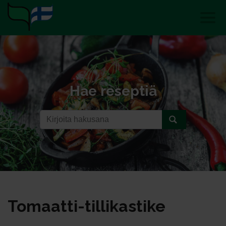
Hae reseptiä
To­maat­ti-til­li­kas­ti­ke