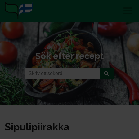
Sök efter recept
Si­pu­li­pii­rak­ka