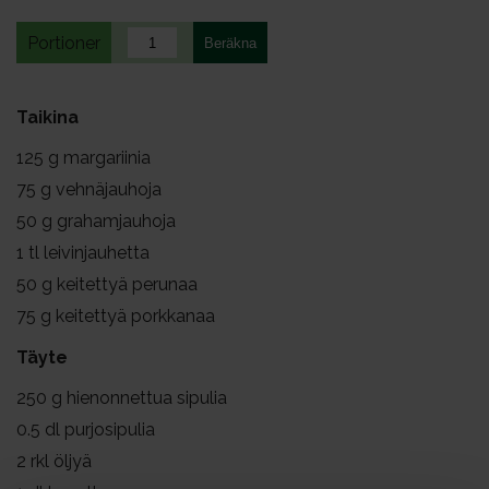
Portioner
Taikina
125
g margariinia
75
g vehnäjauhoja
50
g grahamjauhoja
1
tl leivinjauhetta
50
g keitettyä perunaa
75
g keitettyä porkkanaa
Täyte
250
g hienonnettua sipulia
0.5
dl purjosipulia
2
rkl öljyä