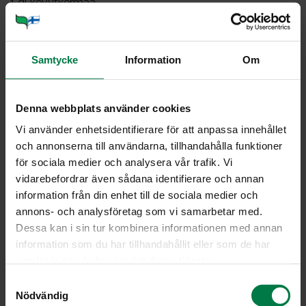
1
dl kevytkermaa
0.25
dl hienonnettua persiljaa
150
g raejuustoa
Samtycke
Information
Om
0.5
dl vehnäjauhoja
2
tl Provencale-yrttimaustetta TAI tuoreita yrttejä
ripaus suolaa
Denna webbplats använder cookies
Vi använder enhetsidentifierare för att anpassa innehållet
Yhdistä pohjataikinan kuivat aineet. Nypi rasva ja
och annonserna till användarna, tillhandahålla funktioner
jauhoseos murumaiseksi seokseksi.
för sociala medier och analysera vår trafik. Vi
Raasta keitetty peruna ja porkkana, ja lisää
vidarebefordrar även sådana identifierare och annan
taikinapohjaan. Sekoita tasaiseksi. Painele taikina
information från din enhet till de sociala medier och
halkaisijaltan noin 27 cm:n piirakkavuoan pohjalle ja
annons- och analysföretag som vi samarbetar med.
reunoille. Hienonna sipuli ja purjo. Hauduta sipulit
Dessa kan i sin tur kombinera informationen med annan
öljyssä. Jäähdytä. Lisää seokseen kevytkerma,
information som du har tillhandahållit eller som de har
hienonnettu persilja, raejuusto, vehnäjauhot ja
samlat in när du har använt deras tjänster.
mausteet. Tarkista maku.
S
Levitä täyte piirakkavuokaan pohjan päälle. Paista
Nödvändig
a