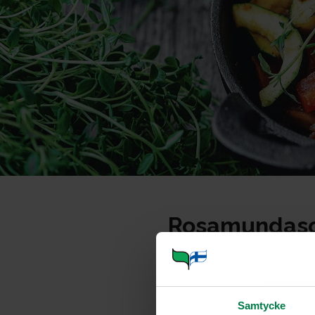
Rosamundasop
Portioner
Samtycke
Ohje