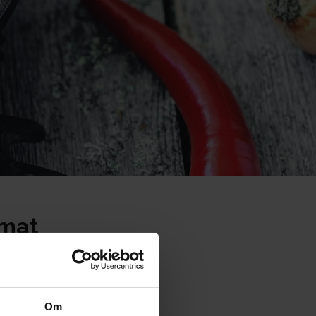
umat
Om