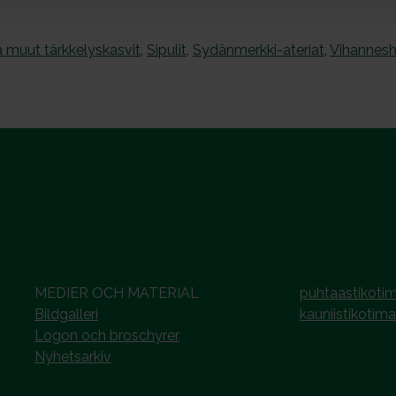
a muut tärkkelyskasvit
,
Sipulit
,
Sydänmerkki-ateriat
,
Vihannes
MEDIER OCH MATERIAL
puhtaastikotim
Bildgalleri
kauniistikotima
Logon och broschyrer
Nyhetsarkiv