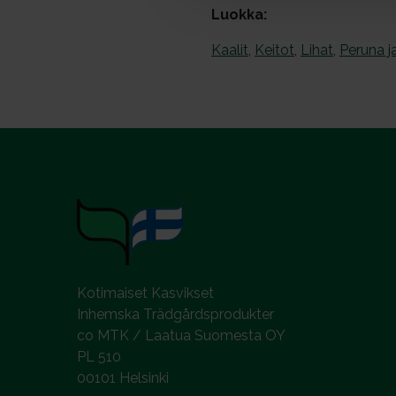
Luokka:
l
Kaalit
,
Keitot
,
Lihat
,
Peruna j
Kotimaiset Kasvikset
Inhemska Trädgårdsprodukter
co MTK / Laatua Suomesta OY
PL 510
00101 Helsinki