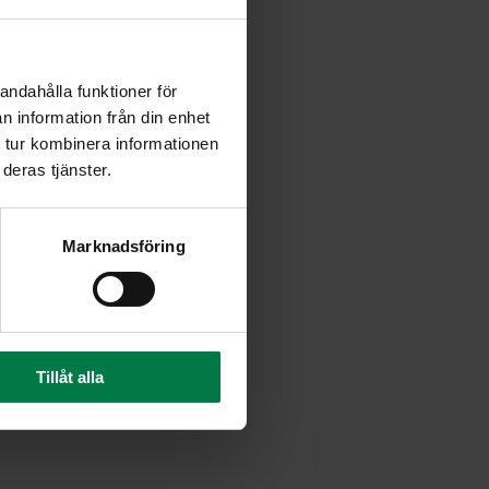
o. Keitä kasvikset kypsiksi ja
andahålla funktioner för
n information från din enhet
 tur kombinera informationen
deras tjänster.
kseen keiton lisäkkeenä.
Marknadsföring
Tillåt alla