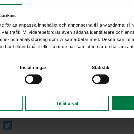
Laita pataan vesi, kasvisliemijauhe, peruna ja purj
soseuta ne.
cookies
Mausta keitto.
e för att anpassa innehållet och annonserna till användarna, tillh
Lisää hapankaali ja ruokakerma.
vår trafik. Vi vidarebefordrar även sådana identifierare och anna
uore
nnons- och analysföretag som vi samarbetar med. Dessa kan i sin
Viimeistele keitto hienonnetulla persiljalla.
har tillhandahållit eller som de har samlat in när du har använt 
Lohko tomaatit. Lisää joukkoon kinkku. Tarjoa eri
Muita lisäkevaihtoehtoja:
Inställningar
Statistik
kalakuutioita ja pinaattia
o, vl, 15
porkkanakuutioita ja meetvurstisuikaleita
raejuustoa ja marinoituja herkkusieniä
re
etikkapunajuuria ja sipulia
Tillåt urval
io, 3 %