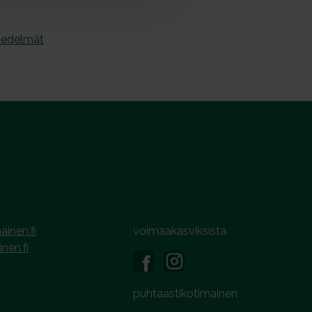
hedelmät
ainen.fi
voimaakasviksista
inen.fi
puhtaastikotimainen