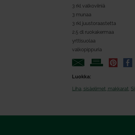
3
rkl valkoviiniä
3
munaa
3
rkl juustoraastetta
2.5
dl ruokakermaa
yrttisuolaa
valkopippuria
Luokka:
Liha, sisäelimet, makkarat
,
Si