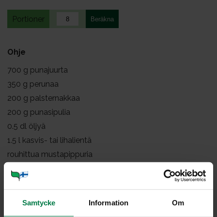
Portioner
Ohje
700
g punajuurta
350
g perunaa
200
g palsternakkaa
200
g punasipulia
0.5
dl öljyä
1.5
l kasvis- tai lihalientä
rouhittua mustapippuria
0.5
dl balsamietikkaa
tuoretta timjamia, salviaa tai muita yrttejä
1
dl ruokakermaa
Samtycke
Information
Om