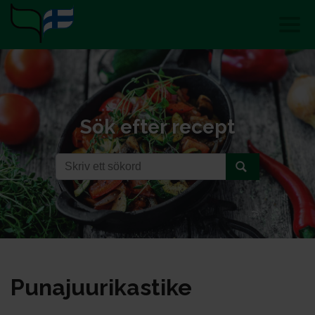
Sök efter recept
Pu­na­juu­ri­kas­ti­ke