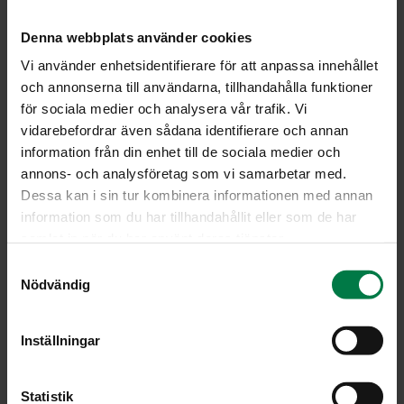
Kuori ja paloittele juurekset ja peruna. Kuumenna öljy
tilavassa padassa tai pannulla ja kuullota kasvikset.
Denna webbplats använder cookies
Lisää kasvis- tai lihaliemi. Hauduta juureksia kannen
Vi använder enhetsidentifierare för att anpassa innehållet
alla noin noin tunnin ajan. Soseuta ainekset ja mausta
och annonserna till användarna, tillhandahålla funktioner
pippurilla, balsamietikalla sekä yrteillä.
för sociala medier och analysera vår trafik. Vi
Ohenna kastiketta kasvis- tai lihaliemellä tarvittaessa
vidarebefordrar även sådana identifierare och annan
ja sekoita joukkoon ruokakermaa. Kuumenna
information från din enhet till de sociala medier och
kiehuvaksi ja tarkista maku.
annons- och analysföretag som vi samarbetar med.
Dessa kan i sin tur kombinera informationen med annan
Tarjoa esimerkiksi lihamurekkeen, kyljysten, riistalihan
information som du har tillhandahållit eller som de har
tai pastan kanssa.
samlat in när du har använt deras tjänster.
Ohje: Kotimaiset Kasvikset ry
S
Nödvändig
a
m
t
Luokka:
Inställningar
y
Juurekset
,
Kastikkeet ja marinadit
,
Lakto-
c
ovovegetaariset ohjeet
k
Statistik