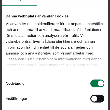
Keitä kypsiksi. Peitä kannella, jos neste haihtuu liikaa.
Soseuta punajuuret nesteen kanssa hyvin hienoksi
sauvasekoittimella tai monitoimikoneen teholeikkurilla.
Denna webbplats använder cookies
Siivilöi kastike niin saat tasaisemman lopputuloksen.
Vi använder enhetsidentifierare för att anpassa innehållet
Siirrä kastike takaisin kattilaan. Lisää kerma ja anna
och annonserna till användarna, tillhandahålla funktioner
kiehahtaa. Mausta suolalla, pippurilla ja balsamietikalla.
för sociala medier och analysera vår trafik. Vi
Tarkista maku.
vidarebefordrar även sådana identifierare och annan
Keitä kastiketta kasaan, jos kastike on liian löysää ja
information från din enhet till de sociala medier och
vastaavasti lisää hieman kasvis- tai lihalientä, jos
annons- och analysföretag som vi samarbetar med.
kastike on liian paksua.
Dessa kan i sin tur kombinera informationen med annan
information som du har tillhandahållit eller som de har
Tarjoa esimerkiksi porsaankyljysten, pihvien tai
samlat in när du har använt deras tjänster.
broilerileikkeiden kanssa.
S
Ohje: Kotimaiset Kasvikset ry.
Nödvändig
a
m
t
Inställningar
y
Luokka:
c