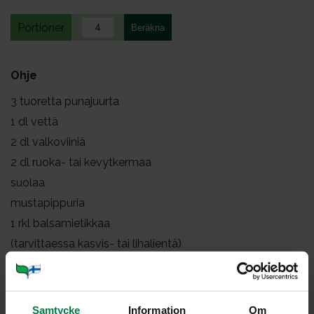
Portioner
Ohje
3
tuoretta punajuurta
1
dl vettä
2
dl valkoviiniä
2
dl ruoka- tai kevytkermaa
suolaa
mustapippuria
1
rkl balsamietikkaa
(tarvittaessa kasvis- tai lihalientä)
Kuori ja leikkaa punajuuret kuutioiksi.
Mittaa vesi ja valkoviini kattilaan. Lisää punajuuret.
Samtycke
Information
Om