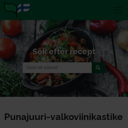
Sök efter recept
Pu­na­juu­ri-val­ko­vii­ni­kas­ti­ke