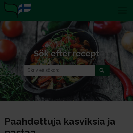
Sök efter recept
Paah­det­tu­ja kas­vik­sia ja
pas­taa