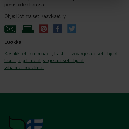
perunoiden kanssa.
Ohje: Kotimaiset Kasvikset ry
Luokka:
Kastikkeet ja marinadit
,
Lakto-ovovegetaariset ohjeet
,
Uuni- ja grilliruoat
,
Vegetaariset ohjeet
,
Vihanneshedelmät