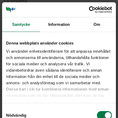
1
tl timjamia
1
tl timjamia
2
tl oreganoa
1
tl suolaa
Samtycke
Information
Om
rouhittua mustapippuria
0.5
sitruunan mehu
Denna webbplats använder cookies
2
rkl (kapriksia)
Vi använder enhetsidentifierare för att anpassa innehållet
tuoretta basilikaa
och annonserna till användarna, tillhandahålla funktioner
för sociala medier och analysera vår trafik. Vi
Tarjoiluun
vidarebefordrar även sådana identifierare och annan
150
g kuivaa nauhapastaa (tagiliatelle -pastaa)
information från din enhet till de sociala medier och
maustamatonta tuorejuustoa
annons- och analysföretag som vi samarbetar med.
Dessa kan i sin tur kombinera informationen med annan
information som du har tillhandahållit eller som de har
Halkaise ja viipaloi munakoiso. Ripottele viipaleiden
samlat in när du har använt deras tjänster.
päälle suolaa, jolloin munakoison ylimääräinen neste
hikoilee pintaan.
S
Nödvändig
a
Kuori punasipuli ja leikkaa kapeiksi lohkoiksi. Leikkaa