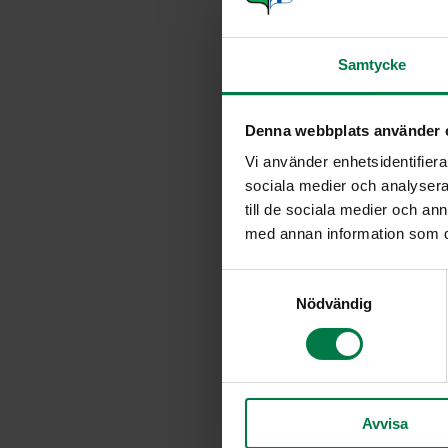
2
erilaista salaattia
tuoretta basilikaa
Samtycke
1
l mansikoita
4
dl (paloiteltua kypsää broil
Denna webbplats använder 
4
viipaletta paahtoleipää
Vi använder enhetsidentifierar
1
valkosipulinkynsi
sociala medier och analysera 
100
g leikattavaa vuohenjuu
till de sociala medier och a
med annan information som du 
rouhittua mustapippuria
3
rkl valkoista balsamicoa ta
S
valkoviinietikkaa
Nödvändig
a
suolaa
m
t
y
c
Avvisa
k