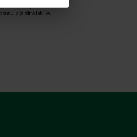
ipaleilla päällystetyt leivät
nulla ja siirrä leiville.