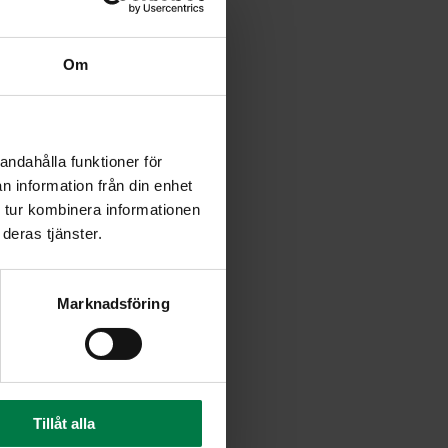
Om
salaattilautaselle.
 kuutioitua broileria.
htoleivälle.
andahålla funktioner för
n information från din enhet
viipale jokaiselle leivälle ja
 tur kombinera informationen
deras tjänster.
 balsamicolla sekä
utasille.
Marknadsföring
ilua grillivastuksen alla vain
ukan pehmentyä.
mansikkakastiketta. Tarjoa
Tillåt alla