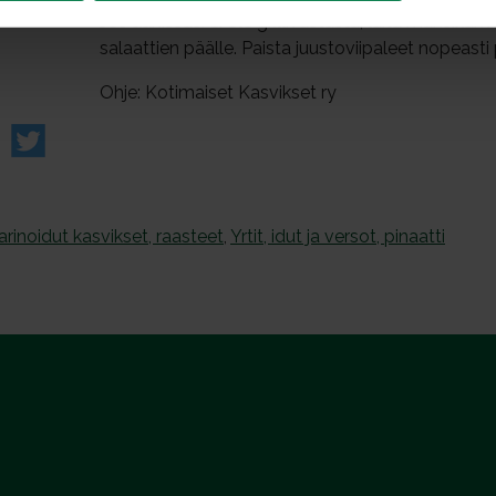
Jos uunissasi ei ole grillivastusta, laita mansikanvi
salaattien päälle. Paista juustoviipaleet nopeasti pan
Ohje: Kotimaiset Kasvikset ry
arinoidut kasvikset, raasteet
,
Yrtit, idut ja versot, pinaatti