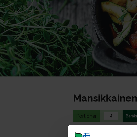
Mansikkainen
Portioner
Ohje