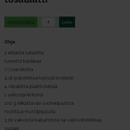
Annosmäärä
Ohje
2
erilaista salaattia
tuoretta basilikaa
1
l mansikoita
4
dl (paloiteltua kypsää broileria)
4
viipaletta paahtoleipää
1
valkosipulinkynsi
100
g leikattavaa vuohenjuustoa
rouhittua mustapippuria
3
rkl valkoista balsamicoa tai valkoviinietikkaa
suolaa