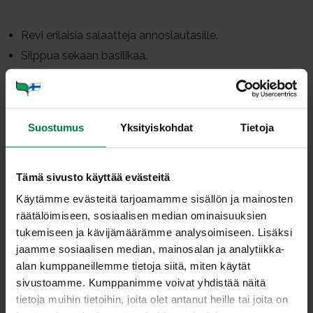
Revi erilaisia salaatteja annoslautasille.
Silppua sekaan basilikaa.
Perkaa mansikat ja viipaloi muutamia jokaiselle
salaattilautaselle.
Jos tahdot salaatista ruokaisan, lisää salaateille
Suostumus
Yksityiskohdat
Tietoja
kuutioitua broileria.
Paahda paahtoleivät ja hiero niihin valkosipulia.
Viipaloi muutama mansikka myös jokaiselle
Tämä sivusto käyttää evästeitä
paahtoleivälle.
Käytämme evästeitä tarjoamamme sisällön ja mainosten
Leikkaa vuohenjuustosta noin 1,5 cm:n paksuinen
räätälöimiseen, sosiaalisen median ominaisuuksien
viipale jokaiselle leivälle ja ripottele pinnalle pippuria.
tukemiseen ja kävijämäärämme analysoimiseen. Lisäksi
Laita leivät uunipellille.
jaamme sosiaalisen median, mainosalan ja analytiikka-
Survo loput mansikat ja mausta mansikkasose
alan kumppaneillemme tietoja siitä, miten käytät
balsamicolla sekä ripauksella suolaa. Pirskota
sivustoamme. Kumppanimme voivat yhdistää näitä
kastiketta salaattilautasille.
tietoja muihin tietoihin, joita olet antanut heille tai joita on