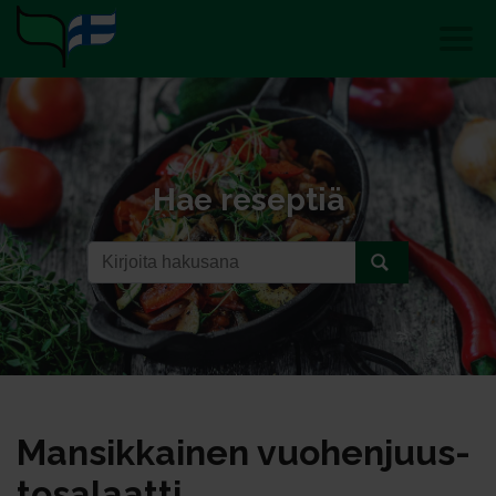
Hae reseptiä
Man­sik­kai­nen vuo­hen­juus­
to­sa­laat­ti