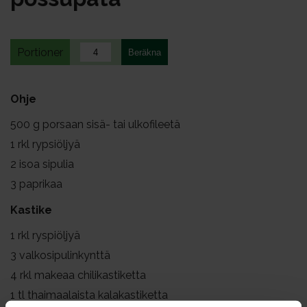
Portioner
Ohje
500
g porsaan sisä- tai ulkofileetä
1
rkl rypsiöljyä
2
isoa sipulia
3
paprikaa
Kastike
1
rkl ryspiöljyä
3
valkosipulinkynttä
4
rkl makeaa chilikastiketta
1
tl thaimaalaista kalakastiketta