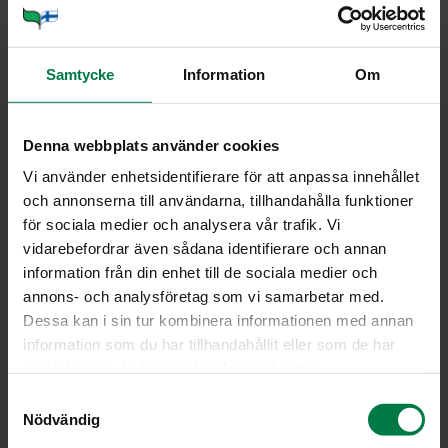
3
rkl soijakastiketta
2
dl kookosmaitoa
2
dl suolapähkinöitä
Samtycke
Information
Om
(suolaa)
Denna webbplats använder cookies
Leikkaa possunliha paksuhkoiksi viipaleiksi ja paista
Vi använder enhetsidentifierare för att anpassa innehållet
öljytilkassa pannulla hitaasti molemmin puolin. Lisää
och annonserna till användarna, tillhandahålla funktioner
sekaan lohkotut sipulit ja kookkaaksi paloiksi leikatut
för sociala medier och analysera vår trafik. Vi
paprikat ilman sisuksia.
vidarebefordrar även sådana identifierare och annan
Kypsennä käännellen, kunnes sipulit ovat kuullottuneet
information från din enhet till de sociala medier och
ja siirrä pannu liedeltä. Kuullota puhtaalla pannulla
annons- och analysföretag som vi samarbetar med.
öljytilkassa hienonnetut valkosipulit ja muut kastikkeen
Dessa kan i sin tur kombinera informationen med annan
ainekset lukuun ottamatta suolapähkinöitä. Keitä
information som du har tillhandahållit eller som de har
kastiketta hiljalleen noin 5 minuutin ajan.
samlat in när du har använt deras tjänster.
Lisää kastikkeeseen juoksevan veden alla huuhdotut
S
maapähkinät sekä paprika-sipuli-porsaanlihaseos.
Nödvändig
a
Sekoita ja anna kiehahtaa. Tarjoa pata keitetyn
m