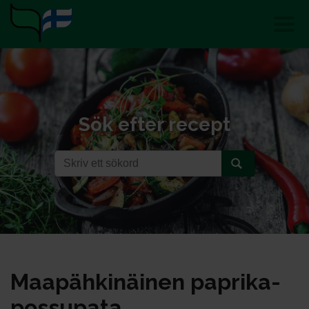
Sök efter recept
Maa­päh­ki­näi­nen pap­ri­ka-
pos­su­pa­ta