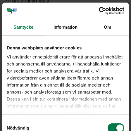
0.5
dl sitruunamehua
1
rkl viinietikkaa
1
tl hunajaa
1
valkosipulinkynsi
Samtycke
Information
Om
1
ruukku(a) tuoretta basilikaa
1
tl inkivääriä
Denna webbplats använder cookies
mustapippuria
Vi använder enhetsidentifierare för att anpassa innehållet
ripaus suolaa
och annonserna till användarna, tillhandahålla funktioner
för sociala medier och analysera vår trafik. Vi
Irrottele kukkakaalin kukinnot ja keitä kurkumalla,
vidarebefordrar även sådana identifierare och annan
viipaloidulla valkosipulilla sekä suolalla maustetussa
information från din enhet till de sociala medier och
vedessä noin 5 minuuttia. Kurkuma värjää kukkakaalin
annons- och analysföretag som vi samarbetar med.
kauniin keltaiseksi. Valuta lävikössä ja anna jäähtyä.
Dessa kan i sin tur kombinera informationen med annan
information som du har tillhandahållit eller som de har
Leikkaa tomaatit lohkoiksi ja purjo ohuiksi viipaleiksi.
samlat in när du har använt deras tjänster.
Revi jääsalaatti suupaloiksi.
Mittaa kaikki kastikkeen aineet korkeahkoon kulhoon ja
S
Nödvändig
hienonna sauvasekoittimella tasaiseksi. Asettele
a