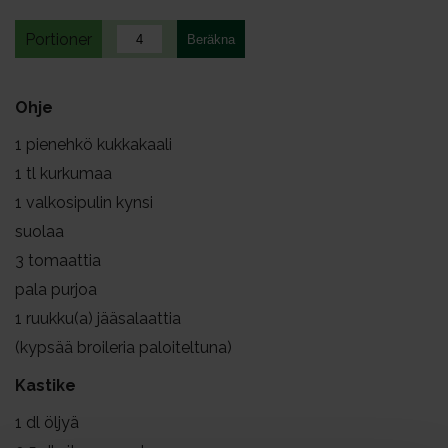
Portioner
Ohje
1
pienehkö kukkakaali
1
tl kurkumaa
1
valkosipulin kynsi
suolaa
3
tomaattia
pala purjoa
1
ruukku(a) jääsalaattia
(kypsää broileria paloiteltuna)
Kastike
1
dl öljyä