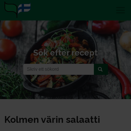
Sök efter recept
Kol­men vä­rin sa­laat­ti