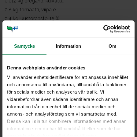
0.012
kg oregano, kuivattu
0.8
kg tomaatti, viipale
0.4
kg juustoraaste, 15 %
Höyrytä perunat kovan kypsiksi.
Viipaloi munakoisot noin 1 cm:n paksuisiksi.
Samtycke
Information
Om
Ripottele munakoisoviipaleiden pinnalle suolaa, anna
seistä 15 minuuttia ja pyyhi pinnalle tihkunut neste pois.
Paista viipaleet öljyssä molemmin puolin, kunnes ovat
Denna webbplats använder cookies
saaneet väriä.
Vi använder enhetsidentifierare för att anpassa innehållet
Viipaloi herkkusienet.
och annonserna till användarna, tillhandahålla funktioner
Kuullota herkkusieniä, sipulia, valkosipulia ja
för sociala medier och analysera vår trafik. Vi
tomaattipyreetä öljyssä kattilassa 5 minuuttia.
vidarebefordrar även sådana identifierare och annan
information från din enhet till de sociala medier och
Huuhtele linssit huolellisesti.
annons- och analysföretag som vi samarbetar med.
Lisää vesi, linssit, tomaattimurska ja kuivatut yrtit
Dessa kan i sin tur kombinera informationen med annan
kuullotettujen kasvisten sekaan.
information som du har tillhandahållit eller som de har
Hauduta miedolla lämmöllä noin 1 tunti.
samlat in när du har använt deras tjänster.