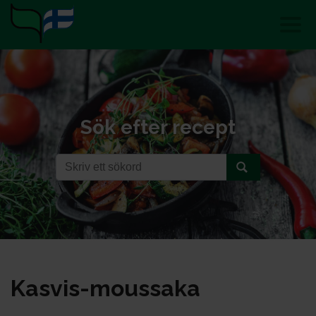
Sök efter recept
Kas­vis-mous­sa­ka