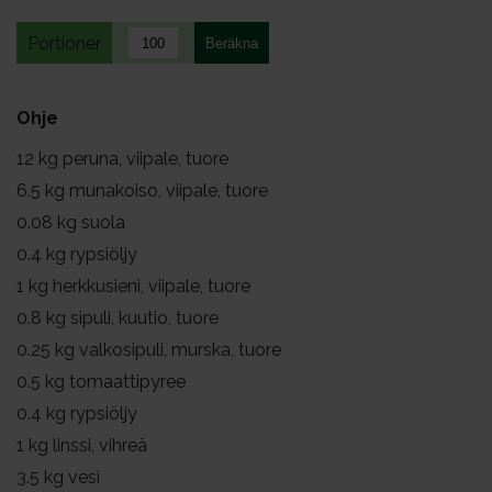
Portioner
Ohje
12
kg peruna, viipale, tuore
6.5
kg munakoiso, viipale, tuore
0.08
kg suola
0.4
kg rypsiöljy
1
kg herkkusieni, viipale, tuore
0.8
kg sipuli, kuutio, tuore
0.25
kg valkosipuli, murska, tuore
0.5
kg tomaattipyree
0.4
kg rypsiöljy
1
kg linssi, vihreä
3.5
kg vesi