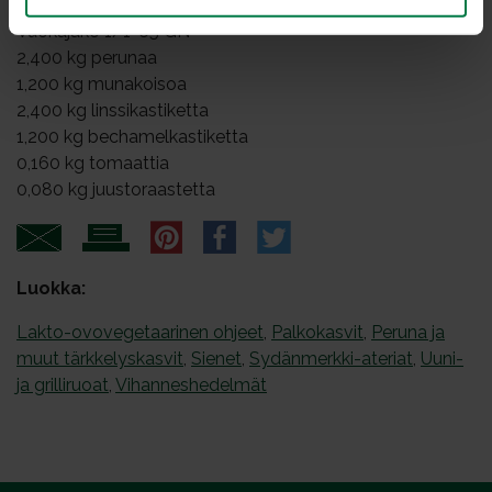
Vuokajako 1/1-65 GN
2,400 kg perunaa
1,200 kg munakoisoa
2,400 kg linssikastiketta
1,200 kg bechamelkastiketta
0,160 kg tomaattia
0,080 kg juustoraastetta
Luokka:
Lakto-ovovegetaarinen ohjeet
,
Palkokasvit
,
Peruna ja
muut tärkkelyskasvit
,
Sienet
,
Sydänmerkki-ateriat
,
Uuni-
ja grilliruoat
,
Vihanneshedelmät