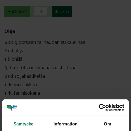
Portioner
Ohje
400
g porsaan tai naudan suikalelihaa
2
rkl öljyä
1
tl chiliä
3
tl tuoretta inkivääriä raastettuna
2
rkl soijakastiketta
1
rkl viinietikkaa
1
rkl fariinisokeria
1
pieni purjo
2
porkkanaa
1
paprika
Samtycke
Information
Om
4
lehtisellerin vartta