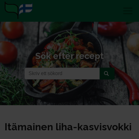
Sök efter recept
Itä­mai­nen li­ha-kas­vis­vok­ki