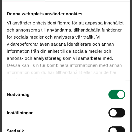
3
dl mungpavun ituja
Denna webbplats använder cookies
Kuumenna öljy pannulla ja ruskista lihasuikaleet. Lisää
Vi använder enhetsidentifierare för att anpassa innehållet
mausteet ja hauduta hetki.
och annonserna till användarna, tillhandahålla funktioner
Viipaloi kasvikset tikkumaisiksi suikaleiksi ja lisää
för sociala medier och analysera vår trafik. Vi
pannulle.
vidarebefordrar även sådana identifierare och annan
information från din enhet till de sociala medier och
Hauduta, kunnes kasvikset ovat rapeankypsiä.
annons- och analysföretag som vi samarbetar med.
Lisää idut ja kuumenna.Tarjoa riisin tai nuudelien
Dessa kan i sin tur kombinera informationen med annan
kanssa.
information som du har tillhandahållit eller som de har
samlat in när du har använt deras tjänster.
Ohje: Kotimaiset Kasvikset ry
S
Nödvändig
a
m
Luokka:
t
Inställningar
y
Juurekset
,
Liha, sisäelimet, makkarat
,
Pata- ja vokkiruoat,
c
risotot
,
Sipulit
,
Vihanneshedelmät
,
Yrtit, idut ja versot,
k
Statistik