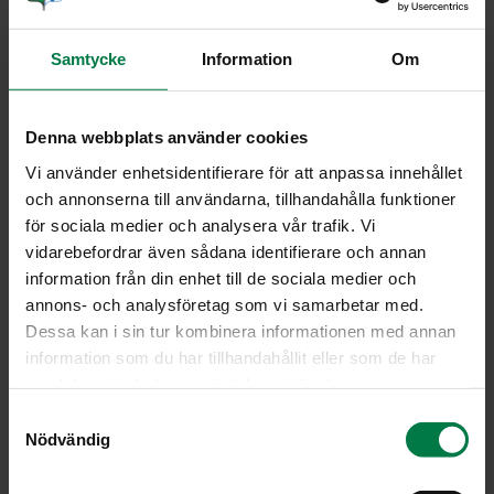
sokeria
suolaa
Samtycke
Information
Om
tuoretta rakuunaa
Denna webbplats använder cookies
Keitä porkkanakuutioita ja hienonnettua sipulia suolalla
Vi använder enhetsidentifierare för att anpassa innehållet
ja sokerilla maustetussa vedessä noin 15 minuuttia,
och annonserna till användarna, tillhandahålla funktioner
kunnes porkkanakuutiot ovat kypsiä.
för sociala medier och analysera vår trafik. Vi
Sulata pannulla tai paksupohjaisessa kattilassa rasva.
vidarebefordrar även sådana identifierare och annan
Lisää vehnäjauhot koko ajan sekoittaen ja anna
information från din enhet till de sociala medier och
kiehahtaa hetken, mutta älä ruskista.
annons- och analysföretag som vi samarbetar med.
Lisää joukkoon porkkanakuutiot liemineen ja sekoita
Dessa kan i sin tur kombinera informationen med annan
kunnes vehnäjauhot ovat tasaisesti sekoittuneet. Lisää
information som du har tillhandahållit eller som de har
kerma ja anna kiehua miedolla lämmöllä muutama
samlat in när du har använt deras tjänster.
minuutti.
S
Mausta kastike ja lisää tilkka vettä, jos kastike tuntuu
Nödvändig
a
liian paksulta.
m