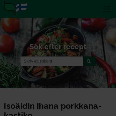
Sök efter recept
Isoäi­din iha­na pork­ka­na­
kas­ti­ke