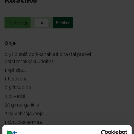
Portioner
Ohje
0.5
l pieniä porkkanakuutioita (tai puolet
palsternakkakuutioita)
1
kpl sipuli
1
tl sokeria
0.5
tl suolaa
3
dl vettä
25
g margariinia
2
rkl vehnäjauhoja
1
dl ruokakermaa
ripaus valkopippuria