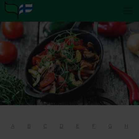
A
B
C
D
E
F
G
H