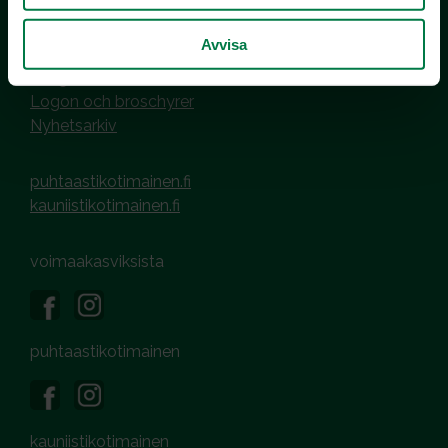
Avvisa
MEDIER OCH MATERIAL
Bildgalleri
Logon och broschyrer
Nyhetsarkiv
puhtaastikotimainen.fi
kauniistikotimainen.fi
voimaakasviksista
puhtaastikotimainen
kauniistikotimainen