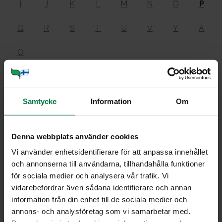
I
J
K
L
M
N
O
P
Q
R
S
T
U
V
Y
Ä
Ö
Pek­tii­ni
Samtycke
Information
Om
on ravintokuitu, jota esiintyy kasvien soluseinissä. Se
Denna webbplats använder cookies
kuuluu polysakkarideihin. Pektiini muodostaa
Vi använder enhetsidentifierare för att anpassa innehållet
mahalaukussa geelin, joka hidastaa glukoosin
och annonserna till användarna, tillhandahålla funktioner
imeytymistä verenkiertoon. Pektiini ei hajoa
för sociala medier och analysera vår trafik. Vi
ruoansulatuksessa. Sitä saadaan hedelmistä ja marjoista.
vidarebefordrar även sådana identifierare och annan
Pektiinin hyydyttävää ominaisuutta käytetään hyväksi
information från din enhet till de sociala medier och
säilönnässä.
annons- och analysföretag som vi samarbetar med.