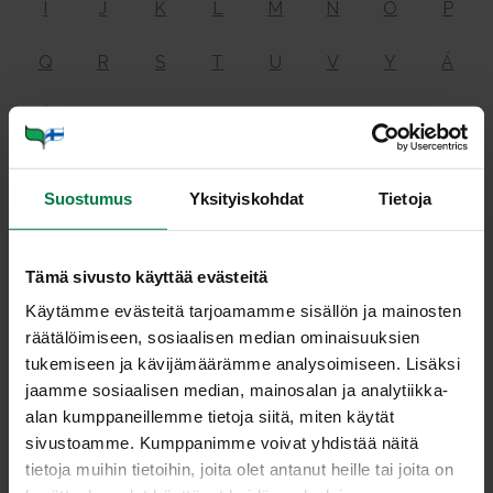
I
J
K
L
M
N
O
P
Q
R
S
T
U
V
Y
Ä
Ö
Glu­koo­si
Suostumus
Yksityiskohdat
Tietoja
Tämä sivusto käyttää evästeitä
eli rypälesokeri on monosakkaridi. Se on useimpien
Käytämme evästeitä tarjoamamme sisällön ja mainosten
muiden hiilihydraattien rakenneosa ja siksi ravinnon
räätälöimiseen, sosiaalisen median ominaisuuksien
yleisin hiilihydraatti. Sellaisenaan sitä on ruoassa vain
tukemiseen ja kävijämäärämme analysoimiseen. Lisäksi
vähän eli hedelmissä, marjoissa ja kasviksissa.
jaamme sosiaalisen median, mainosalan ja analytiikka-
Verensokeri on glukoosia.
alan kumppaneillemme tietoja siitä, miten käytät
sivustoamme. Kumppanimme voivat yhdistää näitä
Katso
monosakkaridi
ja
hiilihydraatit
.
tietoja muihin tietoihin, joita olet antanut heille tai joita on