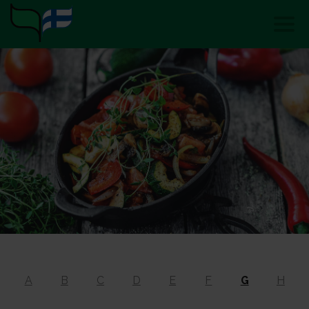
A
B
C
D
E
F
G
H