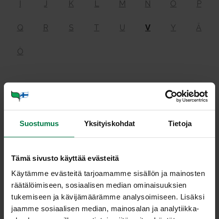
I
J
K
L
M
N
O
P
Q
R
S
T
U
V
Y
Ä
Ö
Vi­ta­mii­nit
Suostumus
Yksityiskohdat
Tietoja
ovat ravintoaineita, joiden keskeinen tehtävä on
osallistua ihmisen aineenvaihdunnan säätelyyn. Vitamiinit
eivät muodosta elimistössä energiaa, mutta monet niistä
Tämä sivusto käyttää evästeitä
ovat välttämättömiä tapahtumissa, joissa tuotetaan
Käytämme evästeitä tarjoamamme sisällön ja mainosten
energiaa. Vitamiinit osallistuvat myös solujen
räätälöimiseen, sosiaalisen median ominaisuuksien
muodostumiseen ja niiden rakenteen ylläpitämiseen.
tukemiseen ja kävijämäärämme analysoimiseen. Lisäksi
Jokaisella vitamiinilla on elimistössä oma tehtävänsä.
jaamme sosiaalisen median, mainosalan ja analytiikka-
Pääsääntöisesti vitamiineja on saatava ravinnosta