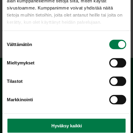
alan kumppaneillemme tietoja siitä, miten käytät
sellaisenaan. Vitamiinit jaetaan vesiliukoisiin ja
sivustoamme. Kumppanimme voivat yhdistää näitä
rasvaliukoisiin vitamiineihin.
tietoja muihin tietoihin, joita olet antanut heille tai joita on
kerätty, kun olet käyttänyt heidän palvelujaan.
Katso
ravintoaineet
,
aineenvaihdunta
,
vesiliukoiset
vitamiinit
ja
rasvaliukoiset vitamiinit
.
S
Välttämätön
u
o
s
Mieltymykset
t
u
m
Tilastot
u
k
Markkinointi
s
e
Kotimaiset Kasvikset
n
Inhemska Trädgårdsprodukter
v
Hyväksy kaikki
co MTK / Laatua Suomesta OY
a