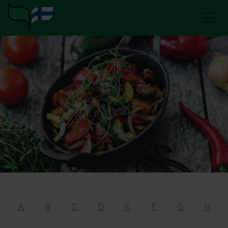
A
B
C
D
E
F
G
H