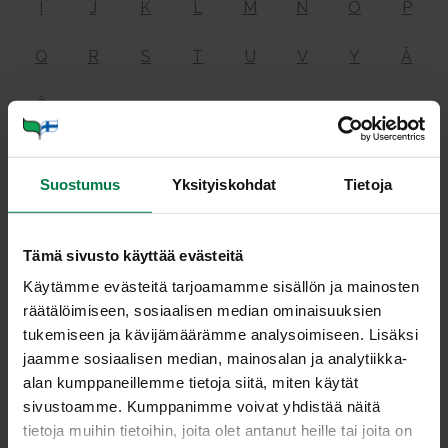
I
J
K
L
M
N
O
P
Q
R
S
T
U
V
Y
Ä
Ö
Ai­neen­vaih­dun­ta
Suostumus
Yksityiskohdat
Tietoja
Tämä sivusto käyttää evästeitä
eli metabolia on elimistössä tapahtuvien kemiallisten
Käytämme evästeitä tarjoamamme sisällön ja mainosten
muutosten sarja, joka alkaa ravintoaineiden
räätälöimiseen, sosiaalisen median ominaisuuksien
imeytymisestä. Aineenvaihduntaan kuuluvat rakentava
tukemiseen ja kävijämäärämme analysoimiseen. Lisäksi
aineenvaihdunta (anabolia) eli uusien kudosten ja
jaamme sosiaalisen median, mainosalan ja analytiikka-
yhdisteiden muodostuminen sekä hajottava
alan kumppaneillemme tietoja siitä, miten käytät
aineenvaihdunta (katabolia) eli vanhojen kudosten
sivustoamme. Kumppanimme voivat yhdistää näitä
hajoaminen ja energian tuotanto.
tietoja muihin tietoihin, joita olet antanut heille tai joita on