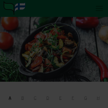
A
B
C
D
E
F
G
H