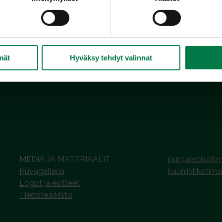
ysjyväviljasta ja pähkinöistä. Liukenemattomalla kuiduilla on 
oosa
,
hemiselluloosa
ja
ligniini
ja
ravintokuitu
.
mät
Hyväksy tehdyt valinnat
MEDIA JA MATERIAALIT
puhtaastikotim
Kuvagalleria
kauniistikotima
Logot ja esitteet
Tiedotearkisto