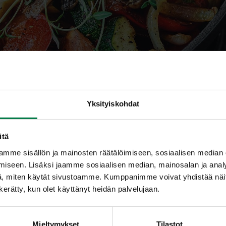
Yksityiskohdat
itä
mme sisällön ja mainosten räätälöimiseen, sosiaalisen median
nematon kuitu
iseen. Lisäksi jaamme sosiaalisen median, mainosalan ja analy
, miten käytät sivustoamme. Kumppanimme voivat yhdistää näitä t
n kerätty, kun olet käyttänyt heidän palvelujaan.
ematon eli geeliytymätön ravintokuitu, kuten selluloosa, hemis
attomana. Se lisää suolen täytettä ja nopeuttaa ruokasulan 
Mieltymykset
Tilastot