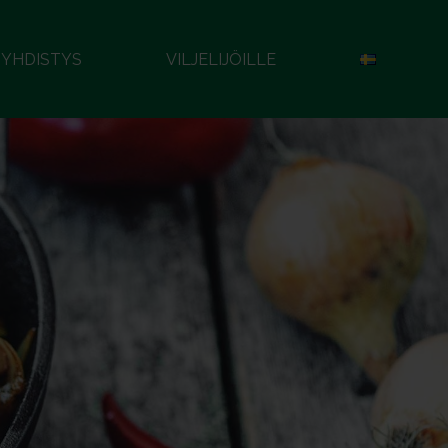
YHDISTYS
VILJELIJÖILLE