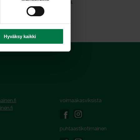
monia terveydellisiä vaikutuksia.
Hyväksy kaikki
ainen.fi
voimaakasviksista
inen.fi
puhtaastikotimainen