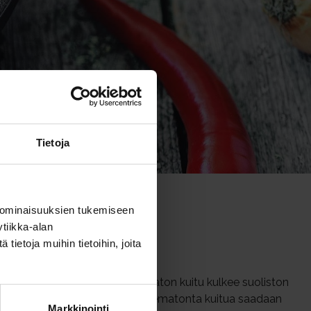
Tietoja
 ominaisuuksien tukemiseen
tiikka-alan
ietoja muihin tietoihin, joita
elluloosa ja ligniini. Liukenematon kuitu kulkee suoliston
läpikulkuaikaa suolessa. Liukenematonta kuitua saadaan
Markkinointi