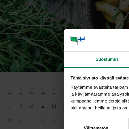
Suostumus
Tämä sivusto käyttää eväste
Käytämme evästeitä tarjoama
Liuke
A
B
C
D
E
F
G
H
ja kävijämäärämme analysoim
kumppaneillemme tietoja siitä
I
J
K
L
M
N
O
P
olet antanut heille tai joita o
Veteen liuken
Q
R
S
T
U
V
Y
Ä
S
läpi muuttum
Välttämätön
u