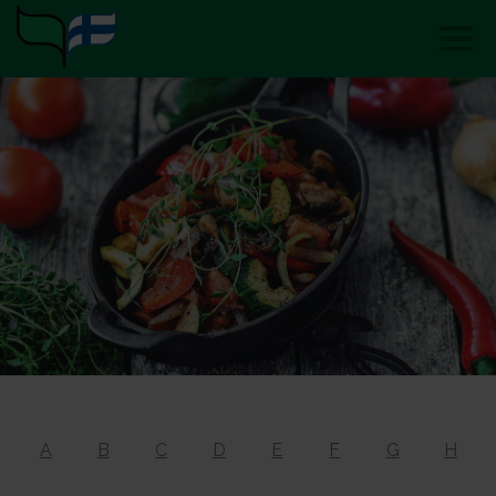
A
B
C
D
E
F
G
H