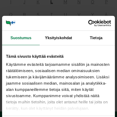
I
J
K
L
M
N
O
P
Q
R
S
T
U
V
Y
Ä
Ö
Suostumus
Yksityiskohdat
Tietoja
Lig­nii­ni
Tämä sivusto käyttää evästeitä
Käytämme evästeitä tarjoamamme sisällön ja mainosten
räätälöimiseen, sosiaalisen median ominaisuuksien
on ravintokuitu, jota esiintyy kasvien soluseinissä. Ligniini
tukemiseen ja kävijämäärämme analysoimiseen. Lisäksi
kuuluu polysakkarideihin.
jaamme sosiaalisen median, mainosalan ja analytiikka-
Katso
polysakkaridi
.
alan kumppaneillemme tietoja siitä, miten käytät
sivustoamme. Kumppanimme voivat yhdistää näitä
tietoja muihin tietoihin, joita olet antanut heille tai joita on
kerätty, kun olet käyttänyt heidän palvelujaan.