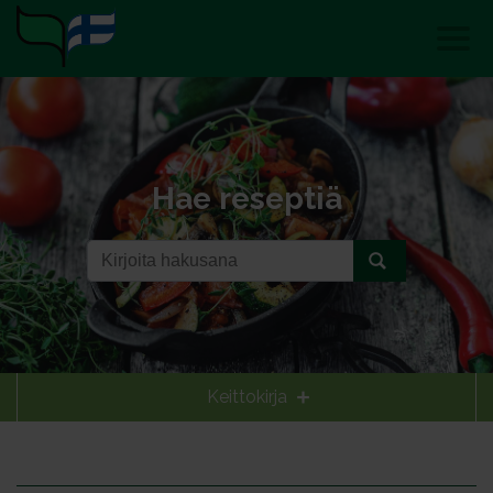
Hae reseptiä
Keittokirja