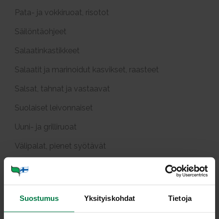
Pata- ja vokkiruoat, risotot
Säilöntäohjeet
Salaatinkastikkeet
Salaatit ja marinoidut kasvikset, raasteet
Salsat, tahnat ja vastaavat
Suolaiset leivonnaiset
Uuni- ja grilliruoat
Välipalat, pienet syötävät
Vegetaariset ohjeet
Pääraaka-aineittain
Suostumus
Yksityiskohdat
Tietoja