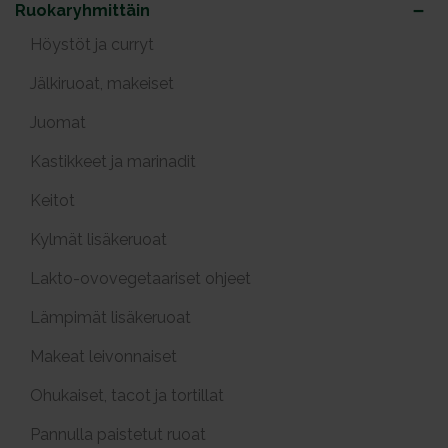
Ruokaryhmittäin
Höystöt ja curryt
Jälkiruoat, makeiset
Juomat
Kastikkeet ja marinadit
Keitot
Kylmät lisäkeruoat
Lakto-ovovegetaariset ohjeet
Lämpimät lisäkeruoat
Makeat leivonnaiset
Ohukaiset, tacot ja tortillat
Pannulla paistetut ruoat