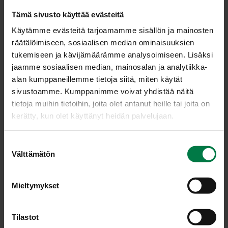
Aro­mi­kas ome­na­so­se
Tämä sivusto käyttää evästeitä
Käytämme evästeitä tarjoamamme sisällön ja mainosten
räätälöimiseen, sosiaalisen median ominaisuuksien
tukemiseen ja kävijämäärämme analysoimiseen. Lisäksi
Annosmäärä
jaamme sosiaalisen median, mainosalan ja analytiikka-
alan kumppaneillemme tietoja siitä, miten käytät
sivustoamme. Kumppanimme voivat yhdistää näitä
Ohje
tietoja muihin tietoihin, joita olet antanut heille tai joita on
kerätty, kun olet käyttänyt heidän palvelujaan.
1
kg omenoita
3
dl vettä
S
2
kanelitankoa
Välttämätön
u
2
tähtianista
o
0.5
vaniljatanko
s
Mieltymykset
sokeria maun mukaan, jos pakastat tai
t
u
500
g hillosokeria, jos tölkität
m
Tilastot