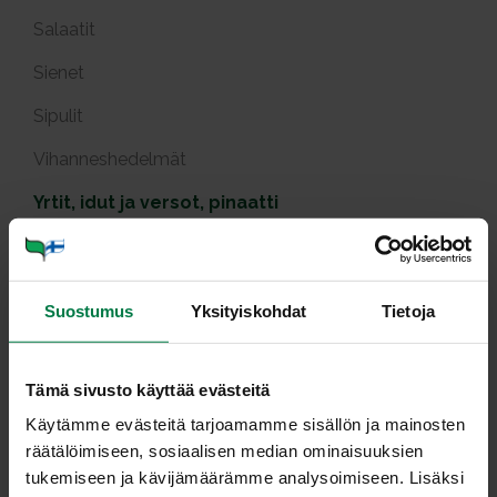
Salaatit
Sienet
Sipulit
Vihanneshedelmät
Yrtit, idut ja versot, pinaatti
Itu­sa­laat­ti
Suostumus
Yksityiskohdat
Tietoja
Tämä sivusto käyttää evästeitä
Annosmäärä
Käytämme evästeitä tarjoamamme sisällön ja mainosten
räätälöimiseen, sosiaalisen median ominaisuuksien
tukemiseen ja kävijämäärämme analysoimiseen. Lisäksi
Ohje