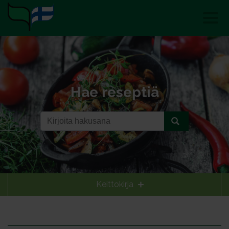
Hae reseptiä
Keittokirja