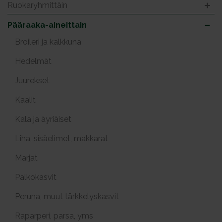
Ruokaryhmittäin
Pääraaka-aineittain
Broileri ja kalkkuna
Hedelmät
Juurekset
Kaalit
Kala ja äyriäiset
Liha, sisäelimet, makkarat
Marjat
Palkokasvit
Peruna, muut tärkkelyskasvit
Raparperi, parsa, yms