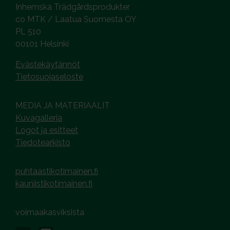
Inhemska Trädgårdsprodukter
co MTK / Laatua Suomesta OY
PL 510
00101 Helsinki
Evästekäytännöt
Tietosuojaseloste
MEDIA JA MATERIAALIT
Kuvagalleria
Logot ja esitteet
Tiedotearkisto
puhtaastikotimainen.fi
kauniistikotimainen.fi
voimaakasviksista