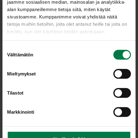
jaamme sosiaalisen median, mainosalan ja analytiikka-
alan kumppaneillemme tietoja siitä, miten käytät
1
pieni kurkku
sivustoamme. Kumppanimme voivat yhdistää näitä
3
dl ituja
tietoja muihin tietoihin, joita olet antanut heille tai joita on
2
dl raejuustoa
kerätty, kun olet käyttänyt heidän palvelujaan.
tuoretta minttua
S
Kastike
Välttämätön
u
1
rkl omenaviinietikkaa
o
1
rkl oliiviöljyä
s
Mieltymykset
t
suolaa
u
mustapippuria
m
Tilastot
u
Raasta kurkku karkeaksi raasteeksi. Sekoita keskenään
k
Markkinointi
kurkkuraaste, idut, raejuusto ja hienonnettu minttu.
s
Sekoita kastikeainekset ja kääntele kastike salaatin
e
joukkoon.
n
v