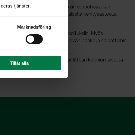
deras tjänster.
nassa tuhansia vuosia. Ruohosipulin eli ruoholaukan
manvihreä. Siitä käytetään varhaisella kehitysasteella
Marknadsföring
uivattuna yrttien tapaan eri tarkoituksiin. Myös
teluun. Ruohosipulisilppu sopii leivän päälle ja salaatteihin.
ainio salaattikastike.
uohosipulia, mutta sen lehdet ovat litteän kolmiomaiset ja
Tillåt alla
in tavallista ruohosipulia.