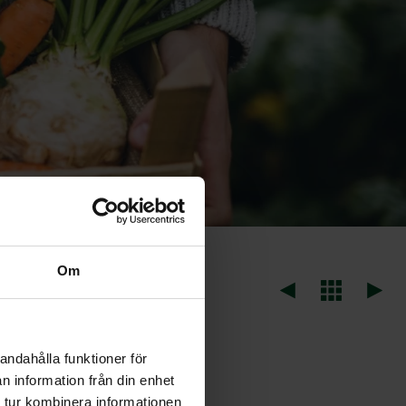
Om
andahålla funktioner för
hoenoprasum)
n information från din enhet
 tur kombinera informationen