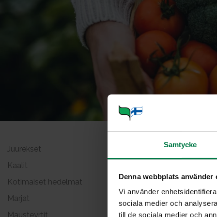
Samtycke
Juurekset
Ruoho
Kaalit
Denna webbplats använder 
Kotimaiset hedelmät
Vi använder enhetsidentifierar
Marjat
sociala medier och analysera 
Mausteyrtit
till de sociala medier och a