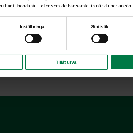
har tillhandahållit eller som de har samlat in när du har använt 
Ruohosipulia on viljelty Euroopassa satoja, Kii
sipulinmaku on mieto ja sen väri on kauniin tum
olevat pillimäiset lehdet.
Inställningar
Statistik
Ruohosipuli sopii maustamiseen, koristeluun ja k
ruohosipulin vaaleanlilat kukat voi käyttää koris
Ruohosipulilla maustetusta kermaviilistä tulee m
uohosipuli eli kiinansipuli muistuttaa ulkonäöltään tavallista r
Tillåt urval
dosti valkosipulilta. Kiinansipulia käytetään samaan tapaan ku