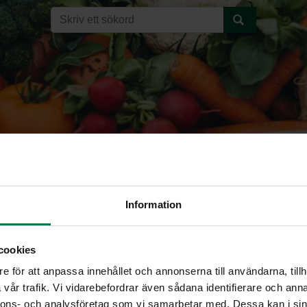
Information
sipuli
cookies
e för att anpassa innehållet och annonserna till användarna, tillh
RUOHOSIPULI (Allium sc
vår trafik. Vi vidarebefordrar även sådana identifierare och anna
nnons- och analysföretag som vi samarbetar med. Dessa kan i sin