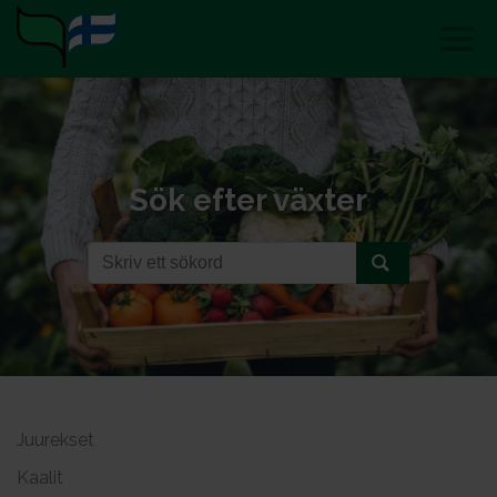
Sök efter växter
Juurekset
Kaalit