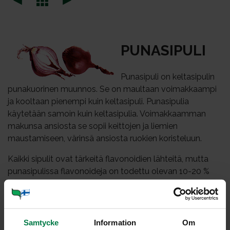
PU­NA­SI­PU­LI
Punasipuli on keltasipulin
punakuorinen muunnos. Se on maultaan voimakkaampi
ja kooltaan pienempi kuin keltasipuli. Punasipulia
käytetään samoin kuin keltasipulia. Voimakkaamman
makunsa ansiosta se sopii keittojen ja liemien
maustamiseen, värinsä ansiosta ruokien koristeluun.
Kaikki sipulit ovat tärkeitä flavonoidien lähteitä, mutta
punasipulissa flavonoideja on todettu olevan 10-20 %
enemmän kuin keltasipulissa.
Kuivattu sipuli homehtuu helposti kosteassa. Siksi sipulit
tulisikin säilyttää ilmavassa paikassa mielellään
Samtycke
Information
Om
kylmässä, +2 – +5 asteessa.