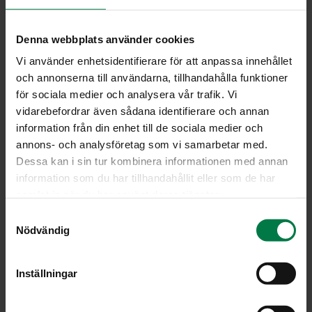
KEL­TA­SI­PU­LI (Al­lium ce­pa)
Denna webbplats använder cookies
Vi använder enhetsidentifierare för att anpassa innehållet
Keski-Aasiasta kotoisin oleva keltasipuli on hyvin vanha
och annonserna till användarna, tillhandahålla funktioner
viljelykasvi. Niin Kiinassa kuin Egytissäkin sitä on viljelty
för sociala medier och analysera vår trafik. Vi
yli 3000 vuotta. Sipuleita arvostetaan erityisesti
vidarebefordrar även sådana identifierare och annan
kulinarististen ominaisuuksiensa takia. Lääkinnällisten
information från din enhet till de sociala medier och
ominaisuuksiensa puolesta sipulia pidetään nykyään
annons- och analysföretag som vi samarbetar med.
jopa fuktionaalisina elintarvikkeina. Sipulin voimakas
Dessa kan i sin tur kombinera informationen med annan
maku ja tuoksu johtuvat rikkiyhdisteitä sisältävistä
information som du har tillhandahållit eller som de har
aromaattisista öljyistä, jotka haihtuvat sipulia
samlat in när du har använt deras tjänster.
hienonnettaessa tai kuumennettaessa. Sipulin
S
kuoriminen helpottuu, kun se tehdään juoksevan veden
Nödvändig
a
alla tai sipulit kastetaan hetkeksi kylmään veteen.
m
Suomen kesän valoisissa oloissa viljellyn sipulin maku on
t
vielä voimakkaampi kuin etelämmässä kasvaneilla
Inställningar
y
sipuleilla.
c