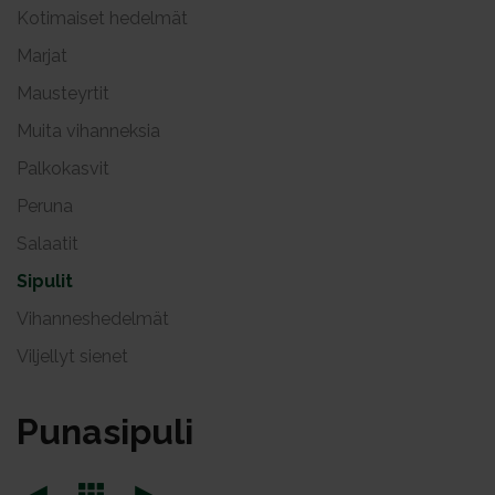
Kotimaiset hedelmät
Marjat
Mausteyrtit
Muita vihanneksia
Palkokasvit
Peruna
Salaatit
Sipulit
Vihanneshedelmät
Viljellyt sienet
Pu­na­si­pu­li