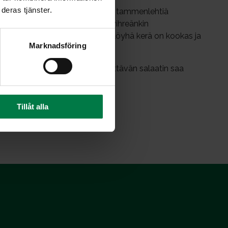
deras tjänster.
 Sen lehdet ovat liuskoittuneet tammenlehtiä
una- ja vihreälehtisenä, mutta vihreänkin
anpunainen vivahdus. Salaatin löyhä kerä on kookas ja
Marknadsföring
a ja ruokien koristelussa. Näyttävän salaatin saa
n salaattilajin kanssa.
lta suojattuna.
Tillåt alla