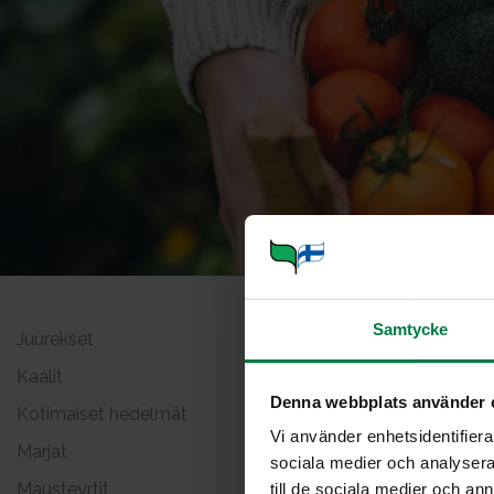
Samtycke
Juurekset
Tamme
Kaalit
Denna webbplats använder 
Kotimaiset hedelmät
Vi använder enhetsidentifierar
Marjat
sociala medier och analysera 
Mausteyrtit
till de sociala medier och a