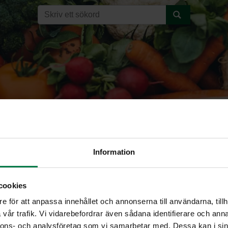
Information
nlehtisalaatti
cookies
e för att anpassa innehållet och annonserna till användarna, tillh
TAMMENLEHTISALAATTI (La
vår trafik. Vi vidarebefordrar även sådana identifierare och anna
nnons- och analysföretag som vi samarbetar med. Dessa kan i sin