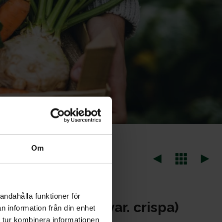
Om
andahålla funktioner för
ctuca sativa var. crispa)
n information från din enhet
 tur kombinera informationen