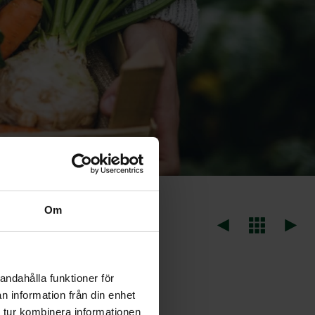
Om
andahålla funktioner för
n citratus)
n information från din enhet
 tur kombinera informationen