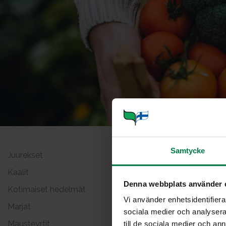
Samtycke
Juurekset
Sitru
Kaalit
Denna webbplats använder 
Kotimaiset hedelmät
Vi använder enhetsidentifierar
Marjat
sociala medier och analysera 
Mausteyrtit
till de sociala medier och a