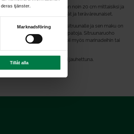
deras tjänster.
näkasvi. Kasvin varret leikataan noin 20 cm mittaisiksi ja
ohutta purjoa. Lehdet ovat pitkät ja teräväreunaiset.
amista. Leikattu varsi tuoksuu sitruunalle ja sen maku on
Marknadsföring
stamaan kalaruokia, keittoja ja patoja. Sitruunaruoho
i jauhettuna sitruunaruoho sopii myös marinadeihin tai
i myös pakastaa joko paloina tai jauhettuna.
Tillåt alla