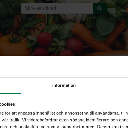
Information
unaruoho
cookies
e för att anpassa innehållet och annonserna till användarna, tillh
SITRUUNARUOHO (Cymbopogo
vår trafik. Vi vidarebefordrar även sådana identifierare och anna
nnons- och analysföretag som vi samarbetar med. Dessa kan i sin