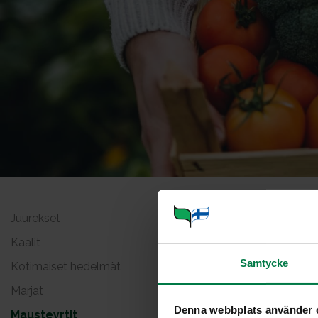
Juurekset
Mintt
Kaalit
Samtycke
Kotimaiset hedelmät
Marjat
Denna webbplats använder 
Mausteyrtit