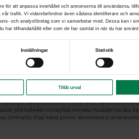
e för att anpassa innehållet och annonserna till användarna, tillh
vår trafik. Vi vidarebefordrar även sådana identifierare och anna
nnons- och analysföretag som vi samarbetar med. Dessa kan i sin
har tillhandahållit eller som de har samlat in när du har använt 
Inställningar
Statistik
 (Mentha sp.)
Tillåt urval
ista minttua on olemassa n. 15 lajia, joista kymmenen kasvaa
tuoksu ja maku johtuu niiden sisältämästä haihtuvasta mentolia
ste, jota kuitenkin voi käyttää monella muullakin tavalla. Se 
a, lammasta, lihaa, kalaa, juomia, leivonnaisia ja omenaruokia