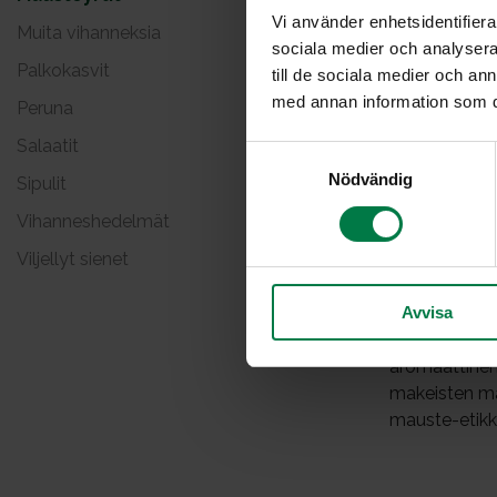
Vi använder enhetsidentifierar
Muita vihanneksia
sociala medier och analysera 
Palkokasvit
till de sociala medier och a
med annan information som du 
Peruna
Salaatit
S
Nödvändig
a
Sipulit
m
Vihanneshedelmät
t
Viljellyt sienet
y
MINTTU
c
Avvisa
k
Raikkaanmaku
e
aromaattinen 
s
makeisten mau
v
mauste-etikka
a
l