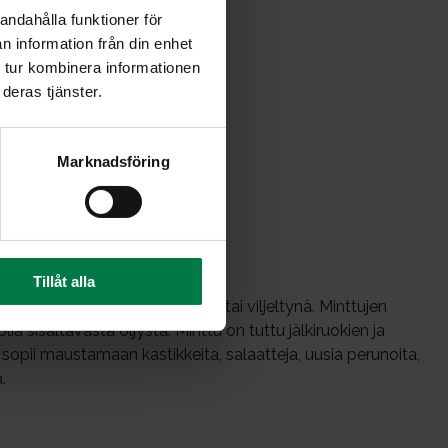
andahålla funktioner för
n information från din enhet
 tur kombinera informationen
deras tjänster.
Marknadsföring
Tillåt alla
 Suomessa luonnonvaraisena tai viljeltynä. Minttujen
 sisältävästä öljystä. Minttu on tuttu jälkiruokien ja
sopii maustamaan kastikkeita, salaatteja, uusia perunoita,
.